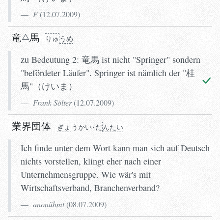
F
(
12.07.2009
)
竜
馬
りゅ
う
め
zu Bedeutung 2: 竜馬 ist nicht "Springer" sondern
"befördeter Läufer". Springer ist nämlich der "桂
馬"（けいま）
Frank Sölter
(
12.07.2009
)
業界団体
ぎょ
う
かい･だ
ん
たい
Ich finde unter dem Wort kann man sich auf Deutsch
nichts vorstellen, klingt eher nach einer
Unternehmensgruppe. Wie wär's mit
Wirtschaftsverband, Branchenverband?
anonühmt
(
08.07.2009
)