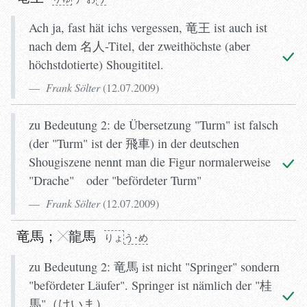
Ach ja, fast hät ichs vergessen, 竜王 ist auch ist
nach dem 名人-Titel, der zweithöchste (aber
höchstdotierte) Shougititel.
Frank Sölter
(
12.07.2009
)
zu Bedeutung 2: de Übersetzung "Turm" ist falsch
(der "Turm" ist der 飛車) in der deutschen
Shougiszene nennt man die Figur normalerweise
"Drache" oder "befördeter Turm"
Frank Sölter
(
12.07.2009
)
竜馬
；
龍
馬
りょ
う･め
zu Bedeutung 2: 竜馬 ist nicht "Springer" sondern
"befördeter Läufer". Springer ist nämlich der "桂
馬"（けいま）