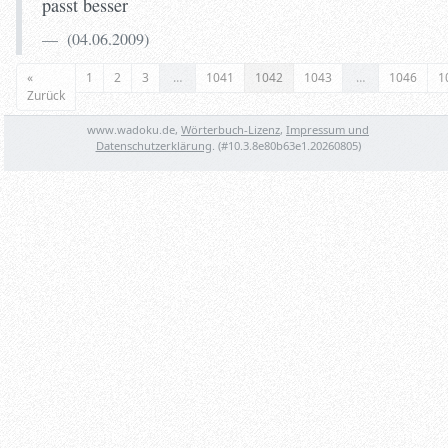
passt besser
(
04.06.2009
)
«
1
2
3
…
1041
1042
1043
…
1046
1
Zurück
www.wadoku.de,
Wörterbuch-Lizenz
,
Impressum und
Datenschutzerklärung
. (#
10.3.8e80b63e1.20260805
)