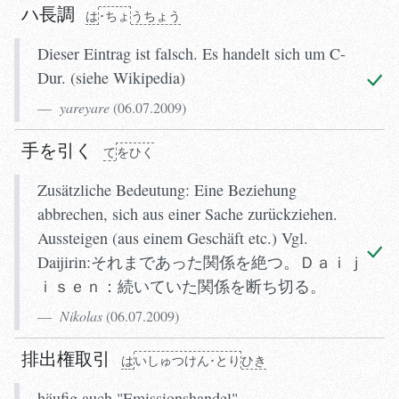
ハ長調
は
･ちょ
う
ちょう
Dieser Eintrag ist falsch. Es handelt sich um C-
Dur. (siehe Wikipedia)
yareyare
(
06.07.2009
)
手を引く
て
をひく
Zusätzliche Bedeutung: Eine Beziehung
abbrechen, sich aus einer Sache zurückziehen.
Aussteigen (aus einem Geschäft etc.) Vgl.
Daijirin:それまであった関係を絶つ。Ｄａｉｊ
ｉｓｅｎ：続いていた関係を断ち切る。
Nikolas
(
06.07.2009
)
排出権取引
は
い
しゅつ
けん･とり
ひき
häufig auch "Emissionshandel"