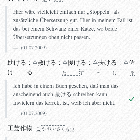
Hier wäre vielleicht einfach nur „Stoppeln“ als
zusätzliche Übersetzung gut. Hier in meinem Fall ist
das bei einem Schwanz einer Katze, wo beide
Übersetzungen oben nicht passen.
(
01.07.2009
)
助ける
；
救
ける
；
援
ける
；
扶
ける
；
佐
ける
た
す~け
る
Ich habe in einem Buch gesehen, daß man das
anscheinend auch 救ける schreiben kann.
Inwiefern das korrekt ist, weiß ich aber nicht.
(
01.07.2009
)
工芸作物
こ
う
げい･さく
もつ