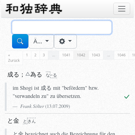
Sucheingabe
Ä…
«
1
2
3
…
1041
1042
1043
…
1046
1
Zurück
成る
；
為
る
な
~る
im Shogi ist 成る mit "befördern" bzw.
"verwandeln zu" zu übersetzen.
Frank Sölter
(
13.07.2009
)
と金
と
きん
と金 bezeichnet auch die Bezeichnung für den