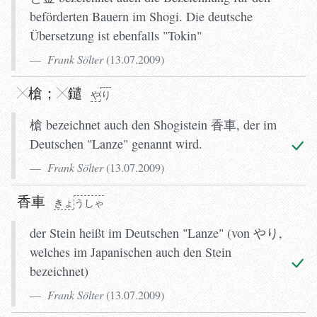
beförderten Bauern im Shogi. Die deutsche
Übersetzung ist ebenfalls "Tokin"
Frank Sölter
(
13.07.2009
)
槍
；
鑓
や
り
槍 bezeichnet auch den Shogistein 香車, der im
Deutschen "Lanze" genannt wird.
Frank Sölter
(
13.07.2009
)
香車
きょ
う
しゃ
der Stein heißt im Deutschen "Lanze" (von やり,
welches im Japanischen auch den Stein
bezeichnet)
Frank Sölter
(
13.07.2009
)