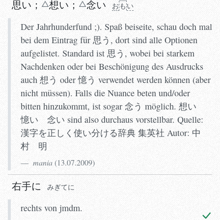
思い
；
想
い
；
念
い
お
も
い
Der Jahrhunderfund ;). Spaß beiseite, schau doch mal
bei dem Eintrag für 思う, dort sind alle Optionen
aufgelistet. Standard ist 思う, wobei bei starkem
Nachdenken oder bei Beschönigung des Ausdrucks
auch 想う oder 憶う verwendet werden können (aber
nicht müssen). Falls die Nuance beten und/oder
bitten hinzukommt, ist sogar 念う möglich. 想い
憶い 念い sind also durchaus vorstellbar. Quelle:
漢字を正しく使い分ける辞典 集英社 Autor: 中
村 明
mania
(
13.07.2009
)
右手に
みぎ
てに
rechts von jmdm.