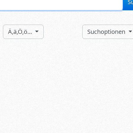
S
Ä,ä,Ö,ö…
Suchoptionen