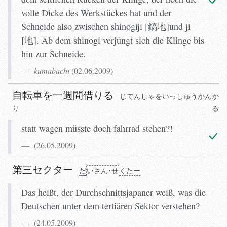
volle Dicke des Werkstückes hat und der
Schneide also zwischen shinogiji [鎬地]und ji
[地]. Ab dem shinogi verjüngt sich die Klinge bis
hin zur Schneide.
kumabachi
(
02.06.2009
)
自転車を一週間借りる
じてんしゃをいっしゅうかんか
りる
statt wagen müsste doch fahrrad stehen?!
(
26.05.2009
)
第三セクター
だ
いさん･せ
くたー
Das heißt, der Durchschnittsjapaner weiß, was die
Deutschen unter dem tertiären Sektor verstehen?
(
24.05.2009
)