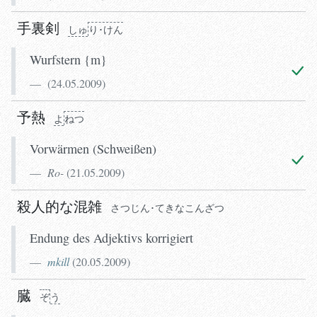
手裏剣
しゅ
り･けん
Wurfstern {m}
(
24.05.2009
)
予熱
よ
ねつ
Vorwärmen (Schweißen)
Ro-
(
21.05.2009
)
殺人的な混雑
さつ
じん･てきなこん
ざつ
Endung des Adjektivs korrigiert
mkill
(
20.05.2009
)
臓
ぞ
う