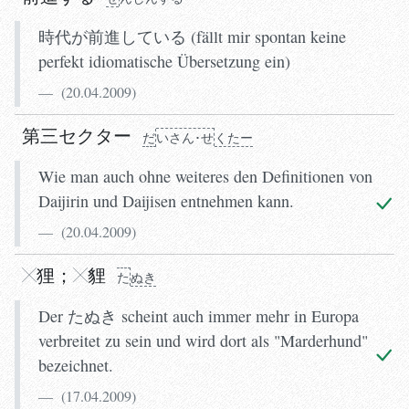
時代が前進している (fällt mir spontan keine
perfekt idiomatische Übersetzung ein)
(
20.04.2009
)
第三セクター
だ
いさん･せ
くたー
Wie man auch ohne weiteres den Definitionen von
Daijirin und Daijisen entnehmen kann.
(
20.04.2009
)
狸
；
貍
た
ぬき
Der たぬき scheint auch immer mehr in Europa
verbreitet zu sein und wird dort als "Marderhund"
bezeichnet.
(
17.04.2009
)