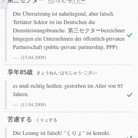
だ
いさん･せ
くたー
Die Übersetzung ist naheliegend, aber falsch.
Tertiärer Sektor ist im Deutschen die
Dienstleistungsbranche. 第三セクターbezeichnet
hingegen ein Unternehmen der öffentlich-privaten
Partnerschaft (public-private partnership, PPP)
(
15.04.2009
)
享年85歳
きょうねん･はちじゅう･ごさい
es muß richtig heißen: gestorben im Alter von 85
Jahren.
(
11.04.2009
)
苦慮する
くりょする
Die Lesung ist falsch! "くりょ" ist korrekt.