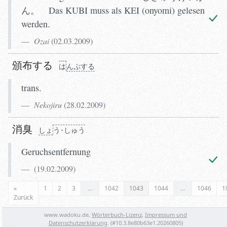
ん。 Das KUBI muss als KEI (onyomi) gelesen
werden.
Ozai
(
02.03.2009
)
頒布する
は
んぷする
trans.
Nekojiru
(
28.02.2009
)
消臭
しょ
う･しゅう
Geruchsentfernung
(
19.02.2009
)
«
1
2
3
…
1042
1043
1044
…
1046
1
Zurück
www.wadoku.de,
Wörterbuch-Lizenz
,
Impressum und
Datenschutzerklärung
. (#
10.3.8e80b63e1.20260805
)