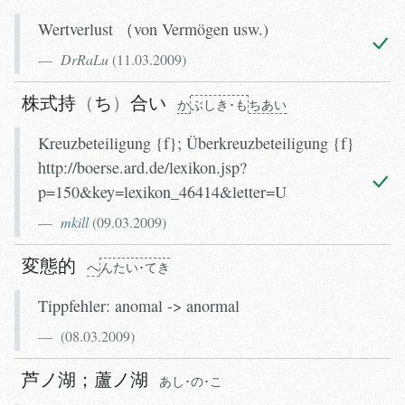
Wertverlust （von Vermögen usw.)
DrRaLu
(
11.03.2009
)
株式持
ち
合い
か
ぶしき･も
ちあい
Kreuzbeteiligung {f}; Überkreuzbeteiligung {f}
http://boerse.ard.de/lexikon.jsp?
p=150&key=lexikon_46414&letter=U
mkill
(
09.03.2009
)
変態的
へ
んたい･てき
Tippfehler: anomal -> anormal
(
08.03.2009
)
芦ノ湖
；
蘆ノ湖
あし･の･こ