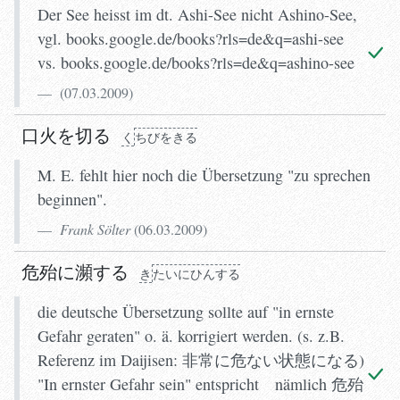
Der See heisst im dt. Ashi-See nicht Ashino-See,
vgl. books.google.de/books?rls=de&q=ashi-see
vs. books.google.de/books?rls=de&q=ashino-see
(
07.03.2009
)
口火を切る
く
ちびをきる
M. E. fehlt hier noch die Übersetzung "zu sprechen
beginnen".
Frank Sölter
(
06.03.2009
)
危殆に瀕する
き
たいにひんする
die deutsche Übersetzung sollte auf "in ernste
Gefahr geraten" o. ä. korrigiert werden. (s. z.B.
Referenz im Daijisen: 非常に危ない状態になる)
"In ernster Gefahr sein" entspricht nämlich 危殆