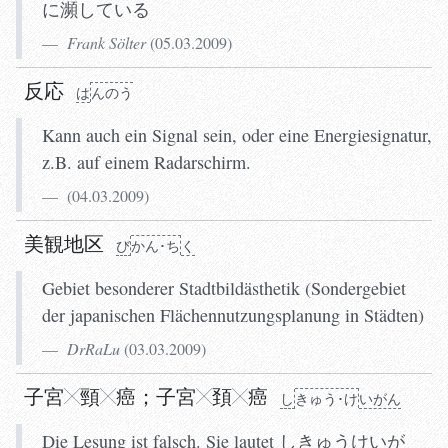
に瀕している
Frank Sölter
(
05.03.2009
)
反応
は
ん
のう
Kann auch ein Signal sein, oder eine Energiesignatur,
z.B. auf einem Radarschirm.
(
04.03.2009
)
美観地区
び
かん･ち
く
Gebiet besonderer Stadtbildästhetik (Sondergebiet
der japanischen Flächennutzungsplanung in Städten)
DrRaLu
(
03.03.2009
)
子宮
頸
癌
；
子宮
頚
癌
し
きゅう･け
いがん
Die Lesung ist falsch. Sie lautet しきゅうけいが