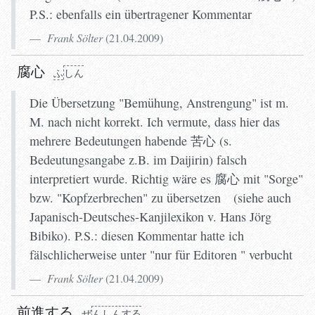
P.S.: ebenfalls ein übertragener Kommentar
Frank Sölter
(
21.04.2009
)
ふ
し
ん
腐心
ふ
しん
Die Übersetzung "Bemühung, Anstrengung" ist m.
M. nach nicht korrekt. Ich vermute, dass hier das
mehrere Bedeutungen habende 苦心 (s.
Bedeutungsangabe z.B. im Daijirin) falsch
interpretiert wurde. Richtig wäre es 腐心 mit "Sorge"
bzw. "Kopfzerbrechen" zu übersetzen (siehe auch
Japanisch-Deutsches-Kanjilexikon v. Hans Jörg
Bibiko). P.S.: diesen Kommentar hatte ich
fälschlicherweise unter "nur für Editoren " verbucht
Frank Sölter
(
21.04.2009
)
前進する
ぜ
ん
しんする