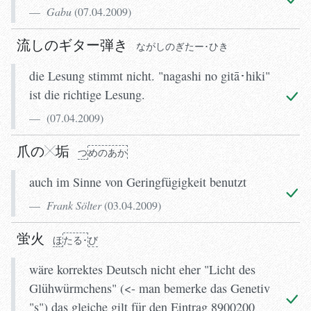
Gabu
(
07.04.2009
)
流しのギター弾き
ながしのぎたー･ひき
die Lesung stimmt nicht. "nagashi no gitā･hiki"
ist die richtige Lesung.
(
07.04.2009
)
爪の
垢
つ
めのあか
auch im Sinne von Geringfügigkeit benutzt
Frank Sölter
(
03.04.2009
)
ほ
たる･び
蛍火
ほ
たる･
び
wäre korrektes Deutsch nicht eher "Licht des
Glühwürmchens" (<- man bemerke das Genetiv
"s") das gleiche gilt für den Eintrag 8900200