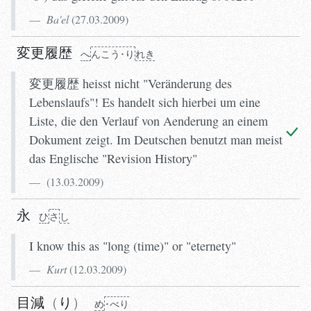
Ba'el
(
27.03.2009
)
変更履歴
へ
ん
こう･り
れき
変更履歴 heisst nicht "Veränderung des
Lebenslaufs"! Es handelt sich hierbei um eine
Liste, die den Verlauf von Aenderung an einem
Dokument zeigt. Im Deutschen benutzt man meist
das Englische "Revision History"
(
13.03.2009
)
永
ひ
さ
し
I know this as "long (time)" or "eternety"
Kurt
(
12.03.2009
)
目減
り
め
･べり