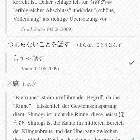
korrekt ist. Daher schlage ich für 有終の美
"erfolgreicher Abschluss" und/oder "(schöne)
Vollendung" als richtige Übersetzung vor
Frank Sölter
(
03.06.2009
)
つまらないことを話す
つまらないことをはなす
言う -> 話す
Tama
(
02.06.2009
)
し
し
のぎ
のぎ
鎬
し
のぎ
"Blutrinne" ist ein irreführender Begriff, da die
"Rinne" tatsächlich der Gewichtseinsparung
dient. Shinogi ist nicht die Rinne, diese heisst ぼ
うひ. Shinogi ist die Kante im mittleren Bereich
der Klingenbreite und der Übergang zwischen
dem seitlichen Rücken der Klinge, der noch die