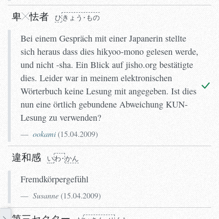
ひ
きょう･もの
卑
怯
者
ひ
きょう･もの
Bei einem Gespräch mit einer Japanerin stellte
sich heraus dass dies hikyoo-mono gelesen werde,
und nicht -sha. Ein Blick auf jisho.org bestätigte
dies. Leider war in meinem elektronischen
Wörterbuch keine Lesung mit angegeben. Ist dies
nun eine örtlich gebundene Abweichung KUN-
Lesung zu verwenden?
ookami
(
15.04.2009
)
違和感
い
わ･
かん
Fremdkörpergefühl
Susanne
(
15.04.2009
)
第三セクター