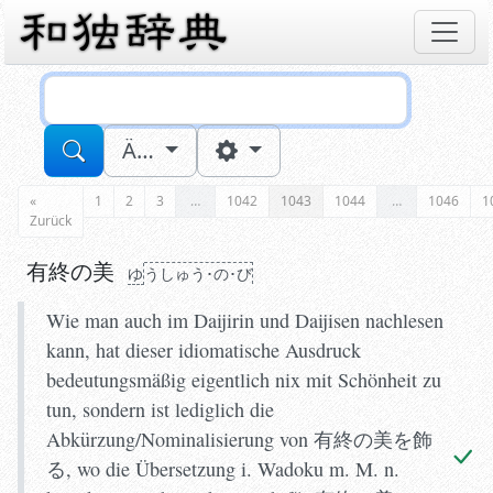
Sucheingabe
Ä…
«
1
2
3
…
1042
1043
1044
…
1046
1
Zurück
有終の美
ゆ
うしゅう･の･び
Wie man auch im Daijirin und Daijisen nachlesen
kann, hat dieser idiomatische Ausdruck
bedeutungsmäßig eigentlich nix mit Schönheit zu
tun, sondern ist lediglich die
Abkürzung/Nominalisierung von 有終の美を飾
る, wo die Übersetzung i. Wadoku m. M. n.