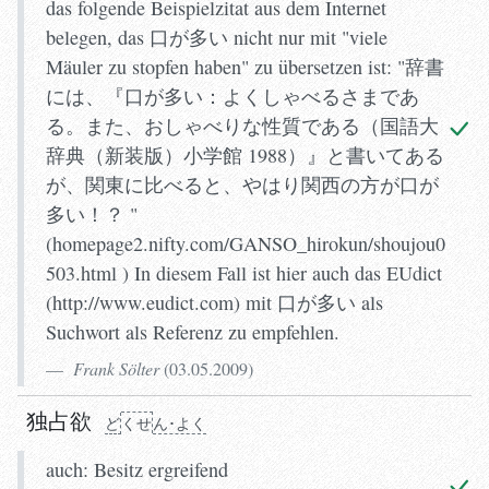
das folgende Beispielzitat aus dem Internet
belegen, das 口が多い nicht nur mit "viele
Mäuler zu stopfen haben" zu übersetzen ist: "辞書
には、『口が多い：よくしゃべるさまであ
る。また、おしゃべりな性質である（国語大
辞典（新装版）小学館 1988）』と書いてある
が、関東に比べると、やはり関西の方が口が
多い！？ "
(homepage2.nifty.com/GANSO_hirokun/shoujou0
503.html ) In diesem Fall ist hier auch das EUdict
(http://www.eudict.com) mit 口が多い als
Suchwort als Referenz zu empfehlen.
Frank Sölter
(
03.05.2009
)
独占欲
ど
く
せ
ん･よく
auch: Besitz ergreifend