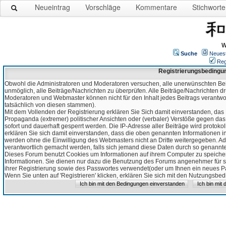
Neueintrag
Vorschläge
Kommentare
Stichworte
W
Suche
Neues
Reg
Registrierungsbedingu
Obwohl die Administratoren und Moderatoren versuchen, alle unerwünschten Bei
unmöglich, alle Beiträge/Nachrichten zu überprüfen. Alle Beiträge/Nachrichten d
Moderatoren und Webmaster können nicht für den Inhalt jedes Beitrags verantw
tatsächlich von diesen stammen).
Mit dem Vollenden der Registrierung erklären Sie Sich damit einverstanden, das 
Propaganda (extremer) politischer Ansichten oder (verbaler) Verstöße gegen da
sofort und dauerhaft gesperrt werden. Die IP-Adresse aller Beiträge wird protokol
erklären Sie sich damit einverstanden, dass die oben genannten Informationen 
werden ohne die Einwilligung des Webmasters nicht an Dritte weitergegeben. Ad
verantwortlich gemacht werden, falls sich jemand diese Daten durch so genanntes
Dieses Forum benutzt Cookies um Informationen auf ihrem Computer zu speicher
Informationen. Sie dienen nur dazu die Benutzung des Forums angenehmer für sie
ihrer Registrierung sowie des Passwortes verwendet(oder um Ihnen ein neues Pas
Wenn Sie unten auf 'Registrieren' klicken, erklären Sie sich mit den Nutzungsb