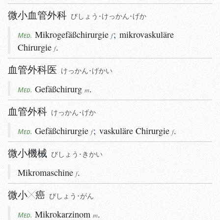
微小血管外科
びしょう･けっかん･げか
Mikrogefäßchirurgie
;
mikrovaskuläre
Med.
f
Chirurgie
.
f
血管外科医
けっかん･げかい
Gefäßchirurg
.
Med.
m
血管外科
けっかん･げか
Gefäßchirurgie
;
vaskuläre
Chirurgie
.
Med.
f
f
微小機械
びしょう･きかい
Mikromaschine
.
f
微小
癌
びしょう･がん
Mikrokarzinom
.
Med.
m