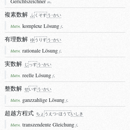
Gerichtszeichner
.
m
複素数解
ふ
く
そ
す
う･かい
komplexe
Lösung
.
Math.
f
有理数解
ゆ
う
り
す
う･かい
rationale
Lösung
.
Math.
f
実数解
じ
っ
す
う･かい
reelle
Lösung
.
Math.
f
整数解
せ
い
す
う･かい
ganzzahlige
Lösung
.
Math.
f
超越方程式
ちょ
う
えつ･ほう
て
い
しき
transzendente
Gleichung
.
Math.
f