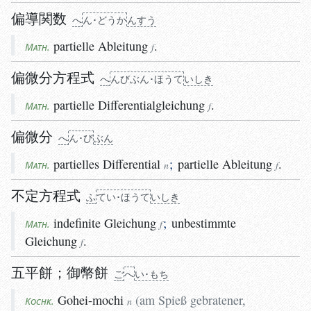
偏導関数
へ
ん･どう
か
ん
すう
partielle
Ableitung
.
Math.
f
偏微分方程式
へ
んびぶん･ほうて
いしき
partielle
Differentialgleichung
.
Math.
f
偏微分
へ
ん･び
ぶん
partielles
Differential
;
partielle
Ableitung
.
Math.
n
f
不定方程式
ふ
てい･ほうて
いしき
indefinite
Gleichung
;
unbestimmte
Math.
f
Gleichung
.
f
五平餅
；
御幣餅
ご
へ
い･もち
Gohei-mochi
(
am Spieß gebratener,
Kochk.
n