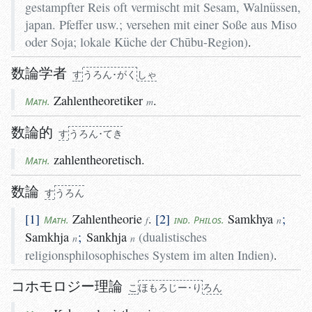
gestampfter Reis oft vermischt mit Sesam, Walnüssen,
japan. Pfeffer usw.
;
versehen mit einer Soße aus Miso
oder Soja
;
lokale Küche der Chūbu-Region
)
.
数論学者
す
う
ろん･がく
しゃ
Zahlentheoretiker
.
Math.
m
数論的
す
うろん･てき
zahlentheoretisch.
Math.
数論
す
う
ろん
す
う
ろん
1
Zahlentheorie
.
2
Samkhya
;
Math.
f
ind. Philos.
n
Samkhja
;
Sankhja
(
dualistisches
n
n
religionsphilosophisches System im alten Indien
)
.
コホモロジー理論
こ
ほもろじー･り
ろん