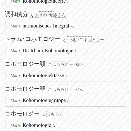
Kohomologietheorie
.
Math.
f
調和積分
ちょ
う
わ･せ
き
ぶん
harmonisches
Integral
.
Math.
n
ドラム･コホモロジー
ど
･らむ･こほも
ろじー
De-Rham-Kohomologie
.
Math.
f
コホモロジー類
こ
ほもろじ
ー･るい
Kohomologieklasse
.
Math.
f
コホモロジー群
こ
ほもろじ
ー･ぐん
Kohomologiegruppe
.
Math.
f
コホモロジー
こ
ほも
ろじー
Kohomologie
.
Math.
f