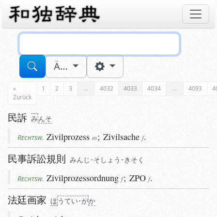
Sucheingabe
Ä…
«
1
2
3
…
4032
4033
4034
…
4093
4
Zurück
民訴
み
ん
そ
Zivilprozess
;
Zivilsache
.
Rechtsw.
m
f
民事訴訟規則
みんじ･そしょう･きそく
Zivilprozessordnung
;
ZPO
.
Rechtsw.
f
f
法廷画家
ほ
う
てい･が
か