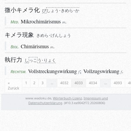
微小キメラ化
び
しょう･きめら･か
Mikrochimärismus
.
Med.
m
キメラ現象
きめら･げんしょう
Chimärismus
.
Biol.
m
執行力
し
っこ
う･りょく
Vollstreckungswirkung
;
Vollzugswirkung
.
Rechtsw.
f
f
«
1
2
3
…
4032
4033
4034
…
4093
4
Zurück
www.wadoku.de,
Wörterbuch-Lizenz
,
Impressum und
Datenschutzerklärung
. (#
10.3.ea9042f72.20260806
)