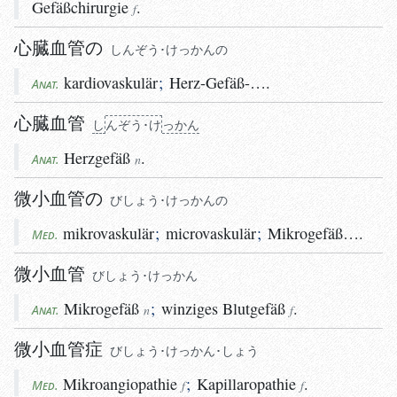
Gefäßchirurgie
.
f
心臓血管の
しんぞう･けっかんの
kardiovaskulär
;
Herz-Gefäß-….
Anat.
心臓血管
し
ん
ぞう･け
っ
かん
Herzgefäß
.
Anat.
n
微小血管の
びしょう･けっかんの
mikrovaskulär
;
microvaskulär
;
Mikrogefäß….
Med.
微小血管
びしょう･けっかん
Mikrogefäß
;
winziges
Blutgefäß
.
Anat.
n
f
微小血管症
びしょう･けっかん･しょう
Mikroangiopathie
;
Kapillaropathie
.
Med.
f
f