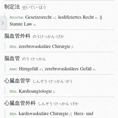
制定法
せ
い
てい･ほう
Gesetzesrecht
;
kodifiziertes
Recht
.
||
Rechtsw.
n
n
Statute
Law
.
n
脳血管外科
のうけっかん･げか
zerebrovaskuläre
Chirurgie
.
Med.
f
脳血管
のう･けっかん
Hirngefäß
;
zerebrovaskuläres
Gefäß
.
Anat.
n
n
心臓血管学
しんぞう･けっかん･がく
Kardioangiologie
.
Med.
f
心臓血管外科
しんぞう･けっかん･げか
kardiovaskuläre
Chirurgie
;
Herz- und
Med.
f