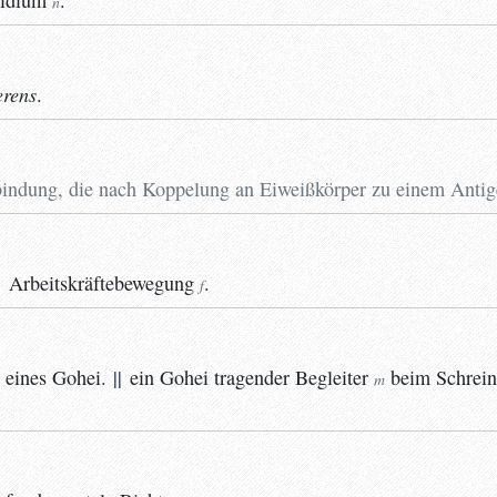
idium
.
n
rens
.
bindung, die nach Koppelung an Eiweißkörper zu einem Antig
;
Arbeitskräftebewegung
.
f
eines Gohei.
||
ein Gohei tragender
Begleiter
beim Schrein
m