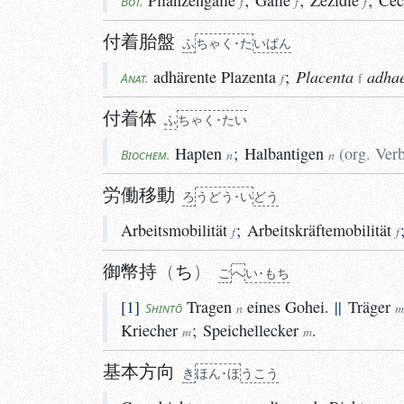
Pflanzengalle
;
Galle
;
Zezidie
;
Cec
Bot.
f
f
f
付着胎盤
ふ
ちゃく･た
い
ばん
adhärente
Plazenta
;
Placenta
adhae
Anat.
f
f
付着体
ふ
ちゃく･たい
Hapten
;
Halbantigen
(
org. Ver
Biochem.
n
n
労働移動
ろ
う
どう･い
どう
Arbeitsmobilität
;
Arbeitskräftemobilität
f
f
御幣持
ち
ご
へ
い･もち
1
Tragen
eines Gohei.
||
Träger
Shintō
n
m
Kriecher
;
Speichellecker
.
m
m
基本方向
き
ほん･ほ
う
こう