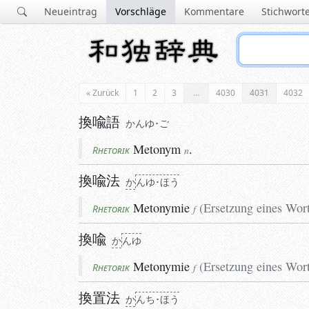
Neueintrag
Vorschläge
Kommentare
Stichwort
« Zurück
1
2
3
…
4030
4031
4032
換喩語
かんゆ･ご
Metonym
.
Rhetorik
n
換喩法
か
ん
ゆ･ほう
Metonymie
(
Ersetzung eines Wort
Rhetorik
f
換喩
か
ん
ゆ
Metonymie
(
Ersetzung eines Wort
Rhetorik
f
換置法
か
ん
ち･ほう