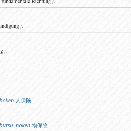
;
fundamentale
Richtung
.
f
kündigung
.
f
ng
.
f
･hoken
人保険
butsu･hoken
物保険