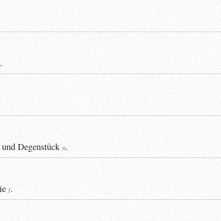
.
- und
Degenstück
.
n
ie
.
f