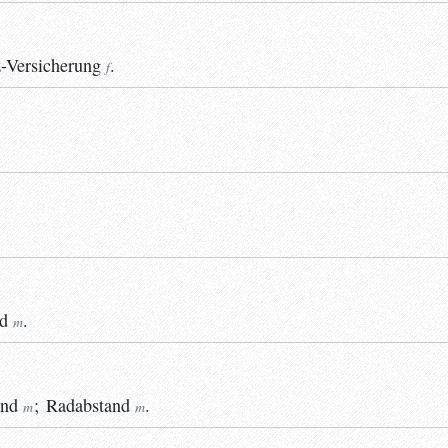
-Versicherung
.
f
d
.
m
and
;
Radabstand
.
m
m