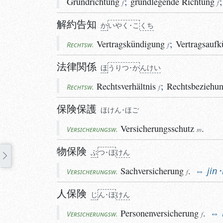
Grundrichtung
;
grundlegende
Richtung
f
f
解約告知
か
い
やく･こ
く
ち
Vertragskündigung
;
Vertragsauf
Rechtsw.
f
法律関係
ほ
うりつ･か
んけい
Rechtsverhältnis
;
Rechtsbeziehu
Rechtsw.
f
保険保護
ほけん･ほご
Versicherungsschutz
.
Versicherungsw.
m
物保険
ぶ
つ･ほ
けん
Sachversicherung
.
jin
Versicherungsw.
f
人保険
じ
ん･ほ
けん
Personenversicherung
.
Versicherungsw.
f