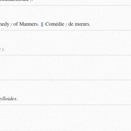
medy
of Manners.
||
Comédie
de mœurs.
f
f
e
.
f
ylloides
.