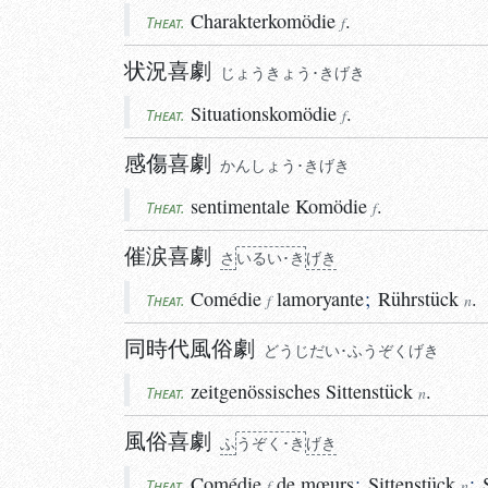
Charakterkomödie
.
Theat.
f
状況喜劇
じょうきょう･きげき
Situationskomödie
.
Theat.
f
感傷喜劇
かんしょう･きげき
sentimentale
Komödie
.
Theat.
f
催涙喜劇
さ
い
るい･き
げき
Comédie
lamoryante
;
Rührstück
.
Theat.
f
n
同時代風俗劇
どうじだい･ふうぞくげき
zeitgenössisches
Sittenstück
.
Theat.
n
風俗喜劇
ふ
う
ぞく･き
げき
Comédie
de mœurs
;
Sittenstück
;
Theat.
f
n