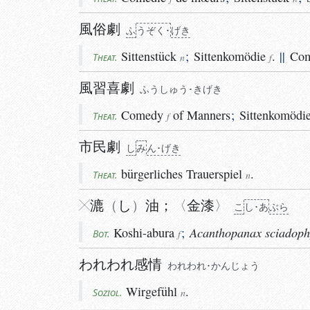
風俗劇
ふ
うぞく･
げき
Sittenstück
;
Sittenkomödie
.
||
Co
Theat.
n
f
風習喜劇
ふうしゅう･きげき
Comedy
of Manners
;
Sittenkomödi
Theat.
f
市民劇
し
み
ん･げき
bürgerliches
Trauerspiel
.
Theat.
n
漉
し
油
；
金漆
こ
し･あ
ぶら
Koshi-abura
;
Acanthopanax sciadoph
Bot.
f
われわれ感情
われわれ･かんじょう
Wirgefühl
.
Soziol.
n