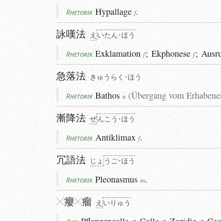
Hypallage
.
Rhetorik
f
詠嘆法
え
いたん･ほう
Exklamation
;
Ekphonese
;
Ausr
Rhetorik
f
f
急落法
きゅうらく･ほう
Bathos
(
Übergang vom Erhabenen
Rhetorik
n
漸降法
ぜ
ん
こ
う･ほう
ぜ
ん
こう･ほう
Antiklimax
.
Rhetorik
f
冗語法
じょ
うご･ほう
Pleonasmus
.
Rhetorik
m
癭
瘤
え
い
りゅう