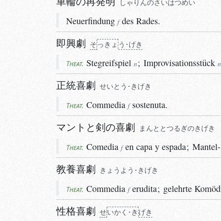
車輪の再発明
しゃりんのさいはつめい
Neuerfindung
des Rades.
f
即興劇
そ
っきょ
う･げき
Stegreifspiel
;
Improvisationsstück
Theat.
n
n
正統喜劇
せいとう･きげき
Commedia
sostenuta.
Theat.
f
マントと剣の喜劇
まんととつるぎのきげき
Comedia
en capa y espada
;
Mantel
Theat.
f
教養喜劇
きょうよう･きげき
Commedia
erudita
;
gelehrte
Komöd
Theat.
f
性格喜劇
せ
い
かく･き
げき