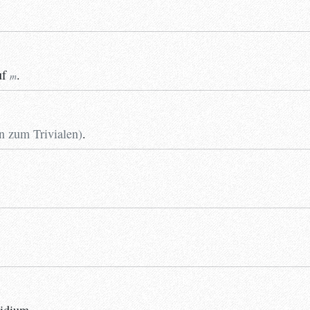
uf
.
m
 zum Trivialen
)
.