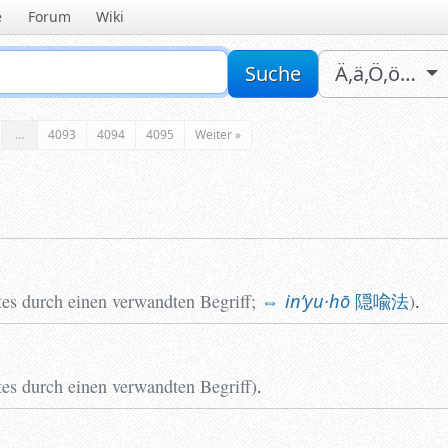
e
Forum
Wiki
Sucheingabe
Suche
Ä,ä,Ö,ö…
…
4093
4094
4095
Weiter »
es durch einen verwandten Begriff
;
inʼyu·hō
隠喩法
)
.
es durch einen verwandten Begriff
)
.