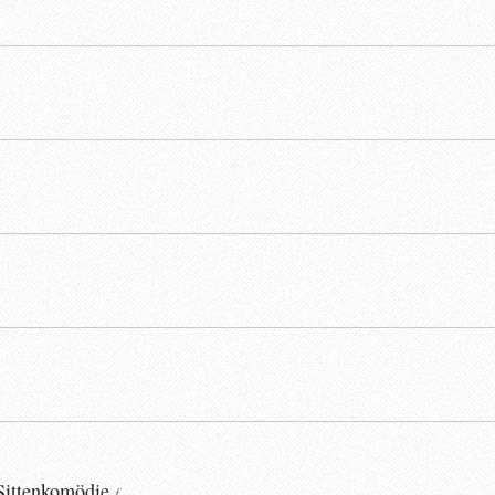
Sittenkomödie
.
f