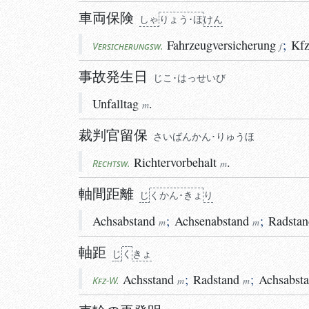
車両保険
しゃ
りょう･ほ
けん
Fahrzeugversicherung
;
Kfz
Versicherungsw.
f
事故発生日
じこ･はっせいび
Unfalltag
.
m
裁判官留保
さいばんかん･りゅうほ
Richtervorbehalt
.
Rechtsw.
m
軸間距離
じ
く
かん･きょ
り
Achsabstand
;
Achsenabstand
;
Radstan
m
m
軸距
じ
く
きょ
Achsstand
;
Radstand
;
Achsabst
Kfz-W.
m
m