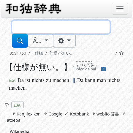
Sucheingabe
Ä…
8591750
仕様
仕様が無い。
【
仕様が無い。
】
Da ist nichts zu machen!
||
し
Da kann man nichts machen
ようがな
い。
Bsp.
Shiyō ga nai.
5
Da ist nichts zu machen!
||
Da kann man nichts
Bsp.
machen.
Stichworte
Bsp.
links
Kanjilexikon
Google
Kotobank
weblio 辞書
Tatoeba
Wikipedia