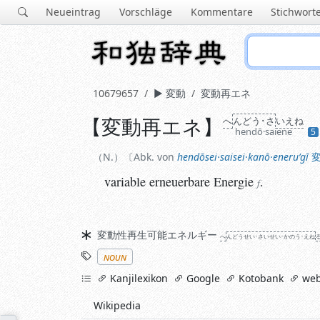
Neueintrag
Vorschläge
Kommentare
Stichwort
10679657
変動
変動再エネ
【
変動再エネ
】
へ
ん
どう･さ
い
えね
N.
Abk. von
hendōsei·saisei·kanō·eneruʼgī
変
hendō·saiene
5
variable erneuerbare
Energie
.
f
N.
Abk. von
hendōsei·saisei·kanō·eneruʼgī
variable erneuerbare
Energie
.
f
Synonyme
変動性再生可能エネルギー
へ
ん
どう
せい･さい
せい･か
のう･えね
Stichworte
noun
links
Kanjilexikon
Google
Kotobank
web
Wikipedia