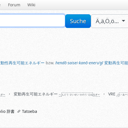
e
Forum
Wiki
Sucheingabe
Suche
Ä,ä,Ö,ö…
動性再生可能エネルギー
bzw.
hendō·saisei·kanō·eneruʼgī
変動再生可能エ
変動性再生可能エネルギー
bzw.
hendō·saisei·kanō·eneruʼgī
変動再生可
変動再生可能エネルギー
VRE
るぎー
へ
ん
どう･さい
せい･か
のう･えね
るぎー
ぶ
い･あー
lio 辞書
Tatoeba