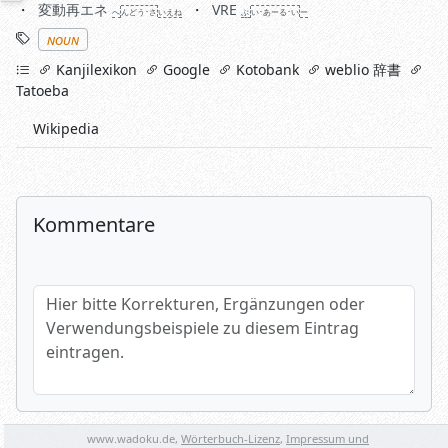
変動再エネ
VRE
へ
ん
どう･さ
い
えね
ぶ
い･あーる･い
ー
Stichworte
noun
links
Kanjilexikon
Google
Kotobank
weblio 辞書
Tatoeba
Wikipedia
Kommentare
Hier bitte Korrekturen, Ergänzungen oder Verwendungsbeispi
Name (optional)
www.wadoku.de,
Wörterbuch-Lizenz
,
Impressum und