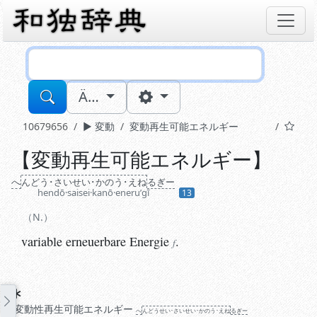
Sucheingabe
Ä…
10679656
変動
変動再生可能エネルギー
【
変動再生可能エネルギー
】
N.
variable erneuerbare
Energie
.
へ
ん
どう･さい
せい･か
のう･えね
るぎー
f
hendō·saisei·kanō·eneruʼgī
13
N.
variable erneuerbare
Energie
.
f
Synonyme
変動性再生可能エネルギー
へ
ん
どう
せい･さい
せい･か
のう･えね
るぎー