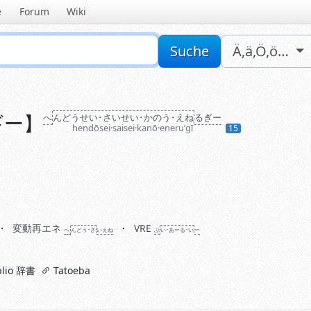
e
Forum
Wiki
Sucheingabe
Suche
Ä,ä,Ö,ö…
ー
ギー
】
へ
ん
どう
せい･さい
せい･か
のう･えね
るぎー
hendōsei·saisei·kanō·eneruʼgī
15
変動再エネ
VRE
へ
ん
どう･さ
い
えね
ぶ
い･あーる･い
ー
lio 辞書
Tatoeba