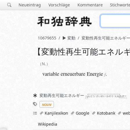
Neueintrag
Vorschläge
Kommentare
Stichwort
10679655
変動
変動性再生可能エネルギ
【
変動性再生可能エネル
N.
variable erneuerbare
Energie
.
f
N.
variable erneuerbare
Energie
.
f
Synonyme
変動再生可能エネルギー
へ
ん
どう･さい
せい･か
のう･えね
るぎー
Stichworte
noun
links
Kanjilexikon
Google
Kotobank
web
Wikipedia