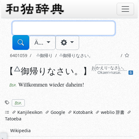
Sucheingabe
Ä…
6401059
御
帰り
御
帰りなさい。
Willkommen wieder daheim!
【
御
帰りなさい。
】
お
かえり･なさ
い。
Bsp.
Okaeri·nasai.
6
Willkommen wieder daheim!
Bsp.
Stichworte
Bsp.
links
Kanjilexikon
Google
Kotobank
weblio 辞書
Tatoeba
Wikipedia