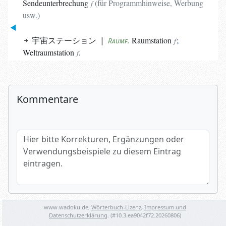
Sendeunterbrechung
(
für Programmhinweise, Werbung
f
usw.
)
宇宙ステーション
|
Raumstation
;
Raumf.
f
Weltraumstation
.
f
Kommentare
Hier bitte Korrekturen, Ergänzungen oder Verwendungsbeispi
Name (optional)
www.wadoku.de,
Wörterbuch-Lizenz
,
Impressum und
Datenschutzerklärung
. (#
10.3.ea9042f72.20260806
)