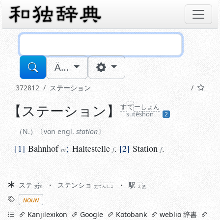
Sucheingabe
Ä…
372812
ステーション
【
ステーション
】
す
て
ーしょん
N.
von engl.
station
s
u
tēshon
2
1
Bahnhof
;
Haltestelle
.
2
Station
.
m
f
f
N.
von engl.
station
1
Bahnhof
;
Haltestelle
.
2
Station
.
m
f
f
Synonyme
ステ
ステンショ
駅
す
て
す
てんしょ
え
き
Stichworte
noun
links
Kanjilexikon
Google
Kotobank
weblio 辞書