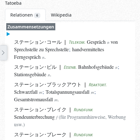
Tatoeba
Relationen
Wikipedia
6
Zusammensetzungen
ステーション･コール
|
Gespräch
von
Telekom.
n
Sprechstelle zu Sprechstelle
;
handvermitteltes
Ferngespräch
.
n
ステーション･ビル
|
Bahnhofsgebäude
;
Eisenb.
n
Stationsgebäude
.
n
ステーション･ブラックアウト
|
Reaktort.
Schwarzfall
;
Totalspannungsausfall
;
m
m
Gesamtstromausfall
.
m
ステーション･ブレイク
|
Rundfunk
Sendeunterbrechung
(
für Programmhinweise, Werbung
f
usw.
)
ステーション･ブレーク
|
Rundfunk