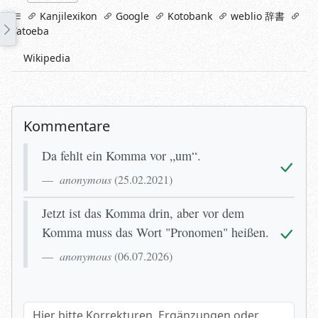
links
Kanjilexikon
Google
Kotobank
weblio 辞書
Tatoeba
Wikipedia
Kommentare
Da fehlt ein Komma vor „um“.
anonymous
(
25.02.2021
)
Jetzt ist das Komma drin, aber vor dem
Komma muss das Wort "Pronomen" heißen.
anonymous
(
06.07.2026
)
Hier bitte Korrekturen, Ergänzungen oder Verwendungsbeispi