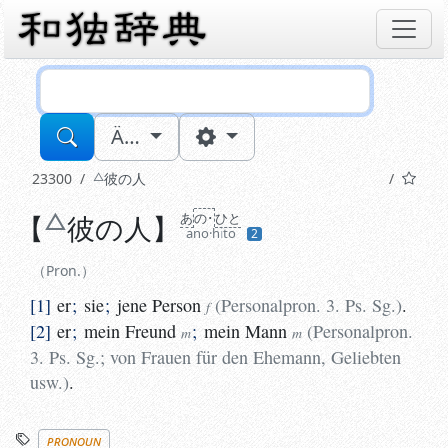
Sucheingabe
Ä…
23300
彼
の人
【
Pron.
彼
の人
】
あ
の･
ひと
ano·h
i
to
2
1
er
;
sie
;
jene
Person
(
Personalpron. 3. Ps. Sg.
)
.
2
er
f
Pron.
1
er
;
sie
;
jene
Person
(
Personalpron. 3. Ps. Sg.
)
.
f
2
er
;
mein
Freund
;
mein
Mann
(
Personalpron.
m
m
3. Ps. Sg.
;
von Frauen für den Ehemann, Geliebten
usw.
)
.
Stichworte
pronoun