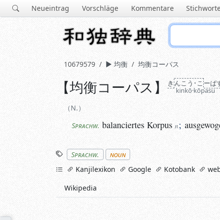
Neueintrag
Vorschläge
Kommentare
Stichwort
10679579
均衡
均衡コーパス
【
均衡コーパス
】
き
ん
こう･こ
ーぱ
N.
kinkō·kōpasu
balanciertes
Korpus
;
ausgewoge
Sprachw.
n
N.
balanciertes
Korpus
;
ausgewog
Sprachw.
n
Stichworte
Sprachw.
noun
links
Kanjilexikon
Google
Kotobank
web
Wikipedia