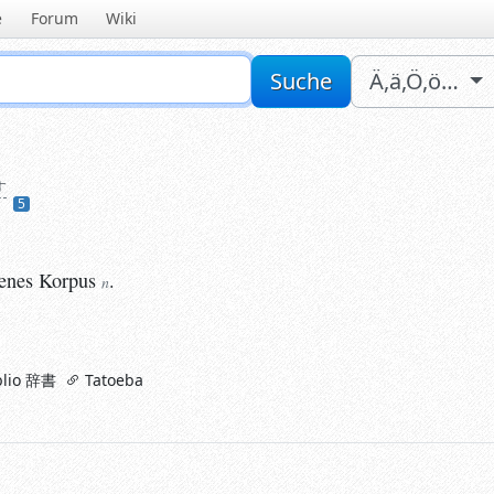
e
Forum
Wiki
Sucheingabe
Suche
Ä,ä,Ö,ö…
す
5
nes
Korpus
.
n
enes
Korpus
.
n
lio 辞書
Tatoeba