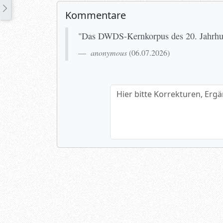
Kommentare
"Das DWDS-Kernkorpus des 20. Jahrhund
anonymous
(
06.07.2026
)
Hier bitte Korrekturen, Ergänzun
Name (optional)
Spamtest: 6+5=?