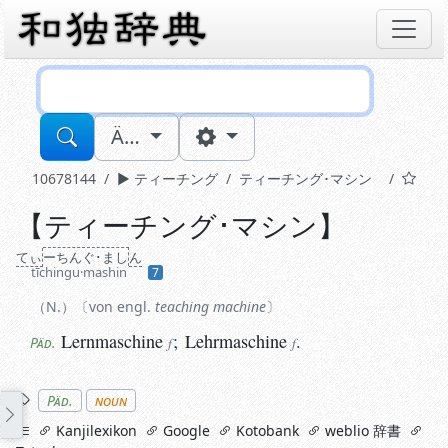
Sucheingabe
Ä…
10678144
ティーチング
ティーチング･マシン
【
ティーチング･マシン
】
N.
von engl.
teaching machine
Lernmaschine
;
Lehrmaschine
.
てぃ
ーちんぐ･まし
ん
Päd.
f
f
tīchingu·mashin
7
N.
von engl.
teaching machine
Lernmaschine
;
Lehrmaschine
.
Päd.
f
f
Stichworte
Päd.
noun
links
Kanjilexikon
Google
Kotobank
weblio 辞書