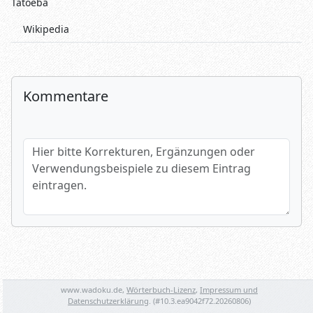
Tatoeba
Wikipedia
Kommentare
Hier bitte Korrekturen, Ergänzungen oder Verwendungsbeispi
Name (optional)
www.wadoku.de,
Wörterbuch-Lizenz
,
Impressum und
Spamtest: 2+3=?
Datenschutzerklärung
. (#
10.3.ea9042f72.20260806
)