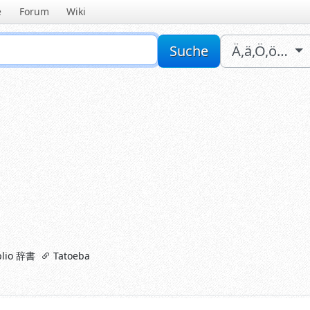
e
Forum
Wiki
Sucheingabe
Suche
Ä,ä,Ö,ö…
lio 辞書
Tatoeba