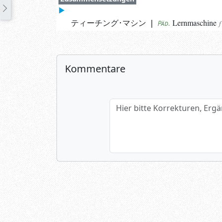
ティーチング･マシン
|
Lernmaschine
Päd.
f
Kommentare
Hier bitte Korrekturen, Ergänzun
Name (optional)
Spamtest: 3+7=?