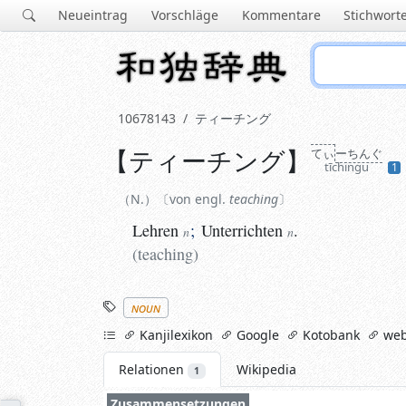
Neueintrag
Vorschläge
Kommentare
Stichwort
10678143
ティーチング
【
ティーチング
】
てぃ
ーちんぐ
N.
von engl.
teaching
tīchingu
1
Lehren
;
Unterrichten
.
n
n
N.
von engl.
teaching
(
teaching
)
Lehren
;
Unterrichten
.
n
n
(
teaching
)
Stichworte
noun
links
Kanjilexikon
Google
Kotobank
web
Relationen
Wikipedia
1
Zusammensetzungen