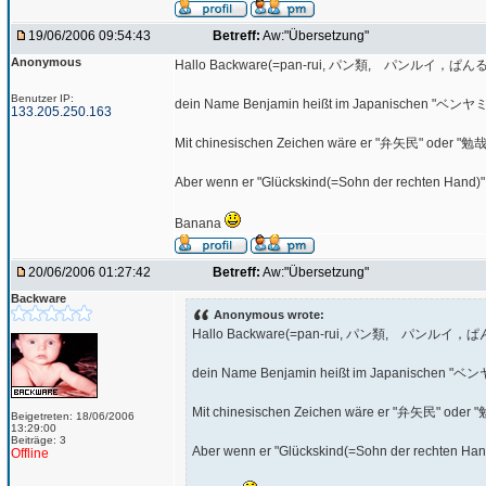
19/06/2006 09:54:43
Betreff:
Aw:"Übersetzung"
Anonymous
Hallo Backware(=pan-rui, パン類, パンルイ，ぱんる
Benutzer IP:
dein Name Benjamin heißt im Japanischen 
133.205.250.163
Mit chinesischen Zeichen wäre er "弁矢民" oder "勉
Aber wenn er "Glückskind(=Sohn der rechten Hand)"
Banana
20/06/2006 01:27:42
Betreff:
Aw:"Übersetzung"
Backware
Anonymous wrote:
Hallo Backware(=pan-rui, パン類, パンルイ，ぱ
dein Name Benjamin heißt im Japanisch
Mit chinesischen Zeichen wäre er "弁矢民" oder 
Beigetreten: 18/06/2006
13:29:00
Beiträge: 3
Aber wenn er "Glückskind(=Sohn der rechten Han
Offline