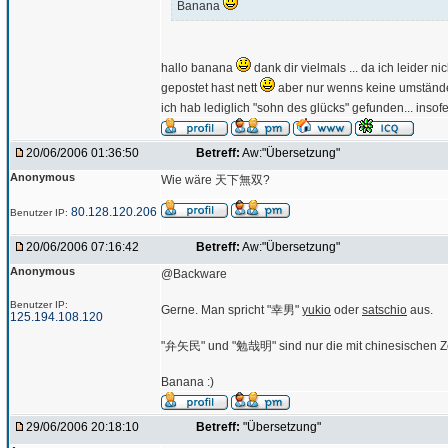
Banana
hallo banana
dank dir vielmals ... da ich leider 
gepostet hast nett
aber nur wenns keine umstän
ich hab lediglich "sohn des glücks" gefunden... inso
20/06/2006 01:36:50
Betreff:
Aw:"Übersetzung"
Anonymous
Wie wäre 天下無双?
80.128.120.206
Benutzer IP:
20/06/2006 07:16:42
Betreff:
Aw:"Übersetzung"
Anonymous
@Backware
Benutzer IP:
Gerne. Man spricht "幸男"
yukio
oder
satschio
aus.
125.194.108.120
"弁矢民" und "勉哉明" sind nur die mit chinesischen Z
Banana :)
29/06/2006 20:18:10
Betreff:
"Übersetzung"