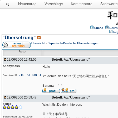
Neueintrag
Vorschläge
Kommentare
Stichworte
W
Suche
Neues
Reg
"Übersetzung"
Übersicht
»
Japanisch-Deutsche Übersetzungen
Autor
12/06/2006 12:42:56
Betreff:
Aw:"Übersetzung"
Anonymous
Hallo
210.151.138.31
Benutzer IP:
Ich denke, das heißt "天と地の間に並ぶ者無し".
Banana ＾＾
12/06/2006 20:59:47
Betreff:
Aw:"Übersetzung"
gegee
Was hälst Du denn hiervon:
天上天下唯我独尊
Beigetreten: 23/05/2006