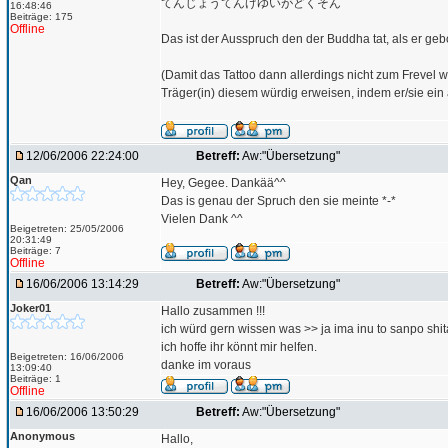
てんじょうてんげゆいがどくそん
16:48:46
Beiträge: 175
Offline
Das ist der Ausspruch den der Buddha tat, als er geb
(Damit das Tattoo dann allerdings nicht zum Frevel 
Träger(in) diesem würdig erweisen, indem er/sie ein a
12/06/2006 22:24:00
Betreff:
Aw:"Übersetzung"
Qan
Hey, Gegee. Dankää^^
Das is genau der Spruch den sie meinte *-*
Vielen Dank ^^
Beigetreten: 25/05/2006
20:31:49
Beiträge: 7
Offline
16/06/2006 13:14:29
Betreff:
Aw:"Übersetzung"
Joker01
Hallo zusammen !!!
ich würd gern wissen was >> ja ima inu to sanpo shi
ich hoffe ihr könnt mir helfen.
Beigetreten: 16/06/2006
danke im voraus
13:09:40
Beiträge: 1
Offline
16/06/2006 13:50:29
Betreff:
Aw:"Übersetzung"
Anonymous
Hallo,