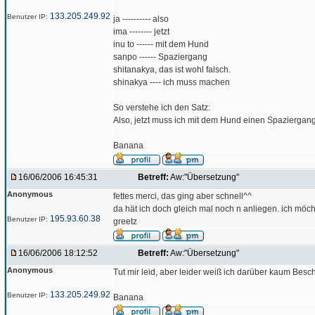
133.205.249.92
Benutzer IP:
ja ---------- also
ima -------- jetzt
inu to ------ mit dem Hund
sanpo ------ Spaziergang
shitanakya, das ist wohl falsch.
shinakya ---- ich muss machen
So verstehe ich den Satz:
Also, jetzt muss ich mit dem Hund einen Spazierga
Banana
16/06/2006 16:45:31
Betreff:
Aw:"Übersetzung"
Anonymous
fettes merci, das ging aber schnell^^
da hät ich doch gleich mal noch n anliegen. ich möch
195.93.60.38
Benutzer IP:
greetz
16/06/2006 18:12:52
Betreff:
Aw:"Übersetzung"
Anonymous
Tut mir leid, aber leider weiß ich darüber kaum Besche
133.205.249.92
Benutzer IP:
Banana