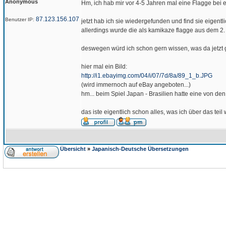
Anonymous
Hm, ich hab mir vor 4-5 Jahren mal eine Flagge bei eBa
87.123.156.107
Benutzer IP:
jetzt hab ich sie wiedergefunden und find sie eigentl
allerdings wurde die als kamikaze flagge aus dem 2.
deswegen würd ich schon gern wissen, was da jetzt g
hier mal ein Bild:
http://i1.ebayimg.com/04/i/07/7d/8a/89_1_b.JPG
(wird immernoch auf eBay angeboten...)
hm... beim Spiel Japan - Brasilien hatte eine von de
das iste eigentlich schon alles, was ich über das teil
Übersicht
»
Japanisch-Deutsche Übersetzungen