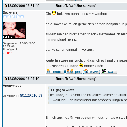
18/06/2006 13:31:49
Betreff:
Aw:"Übersetzung"
Backware
Ola
boku wa benni desu <.< woohoo
naja soweit würd ich gerne den namen benjamin in 
zudem meinen nicknamen "backware" wobei ich bisher 
mir nur plural nennt...
Beigetreten: 18/06/2006
13:29:00
danke schon einmal im voraus.
Beiträge: 3
Offline
weiterhin wäre mir wichtig, dass ich evtl mal die j
auszusprechen habe
dankeschön
18/06/2006 16:27:10
Betreff:
Aw:"Übersetzung"
Anonymous
gegee wrote:
Ich finde, in diesem Forum sollten solche destrukt
80.129.110.13
Benutzer IP:
...wollt Ihr Euch nicht lieber mit schönen Dingen 
Bin ich auch dafür! Am besten wir löschen als erste