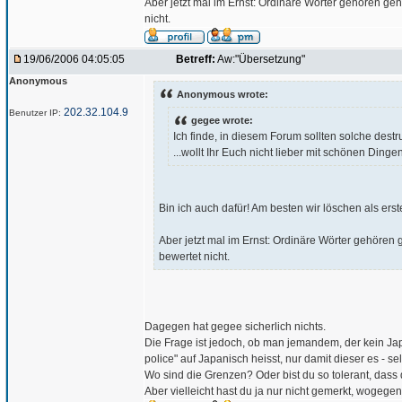
Aber jetzt mal im Ernst: Ordinäre Wörter gehören ge
nicht.
19/06/2006 04:05:05
Betreff:
Aw:"Übersetzung"
Anonymous
Anonymous wrote:
202.32.104.9
Benutzer IP:
gegee wrote:
Ich finde, in diesem Forum sollten solche destr
...wollt Ihr Euch nicht lieber mit schönen Ding
Bin ich auch dafür! Am besten wir löschen als er
Aber jetzt mal im Ernst: Ordinäre Wörter gehören
bewertet nicht.
Dagegen hat gegee sicherlich nichts.
Die Frage ist jedoch, ob man jemandem, der kein Japa
police" auf Japanisch heisst, nur damit dieser es - 
Wo sind die Grenzen? Oder bist du so tolerant, dass 
Aber vielleicht hast du ja nur nicht gemerkt, wogege