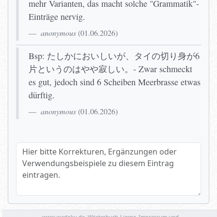
mehr Varianten, das macht solche "Grammatik"-
Einträge nervig.
anonymous
(
01.06.2026
)
Bsp: たしかにおいしいが、タイの切り身が6
片というのはやや寂しい。- Zwar schmeckt
es gut, jedoch sind 6 Scheiben Meerbrasse etwas
dürftig.
anonymous
(
01.06.2026
)
Hier bitte Korrekturen, Ergänzungen oder Verwendungsbeispi
Name (optional)
www.wadoku.de,
Wörterbuch-Lizenz
,
Impressum und