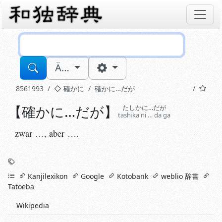
Sucheingabe
Ä…
8561993
確かに
確かに…だが
【
確かに…だが
】
zwar …, aber ….
たしかに…だが
tash
i
ka ni … da ga
zwar …, aber ….
Stichworte
links
Kanjilexikon
Google
Kotobank
weblio 辞書
Tatoeba
Wikipedia