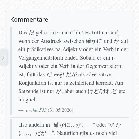
Kommentare
Das だ gehört hier nicht hin! Es tritt nur auf,
wenn der Ausdruck zwischen 確かに und が auf
ein prädikatives na-Adjektiv oder ein Verb in der
Vergangenheitsform endet. Sobald es ein i-
Adjektiv oder ein Verb in der Gegenwartsform
ist, fällt das だ weg! だが als adversative
Konjunktion ist nur satzeinleitend korrekt. Am
Satzende ist nur が, aber auch けど/けれど etc.
möglich
archer533
(
31.05.2026
)
also ändern in "確かに…が、…" oder "確か
に…。だが…". Natürlich gibt es noch viel