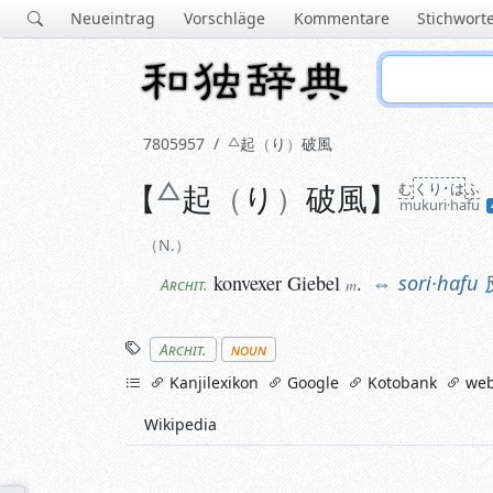
Neueintrag
Vorschläge
Kommentare
Stichwort
7805957
起
り
破風
【
N.
起
り
破風
】
む
くり･は
ふ
mukuri·hafu
konvexer
Giebel
.
sori·hafu
反
Archit.
m
N.
konvexer
Giebel
.
sori·hafu
Archit.
m
Stichworte
Archit.
noun
links
Kanjilexikon
Google
Kotobank
web
Wikipedia