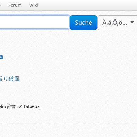
e
Forum
Wiki
Sucheingabe
Suche
Ä,ä,Ö,ö…
4
り破風
反り破風
lio 辞書
Tatoeba