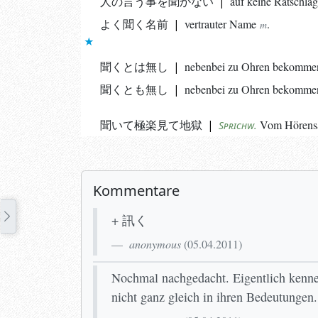
人の言う事を聞かない
|
auf keine Ratschlä
よく聞く名前
|
vertrauter
Name
.
m
聞くとは無し
|
nebenbei zu Ohren bekomme
聞くとも無し
|
nebenbei zu Ohren bekomme
聞いて極楽見て地獄
|
Vom Hörensag
Sprichw.
Kommentare
+ 訊く
anonymous
(
05.04.2011
)
Nochmal nachgedacht. Eigentlich ke
nicht ganz gleich in ihren Bedeutungen.