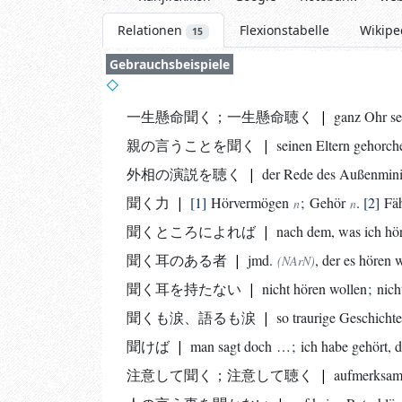
Relationen
Flexionstabelle
Wikipe
15
Gebrauchsbeispiele
一生懸命聞く
；
一生懸命聴く
|
ganz Ohr se
親の言うことを聞く
|
seinen Eltern gehorch
外相の演説を聴く
|
der Rede des Außenminis
聞く力
|
1
Hörvermögen
;
Gehör
.
2
Fäh
n
n
聞くところによれば
|
nach dem, was ich hör
聞く耳のある者
|
jmd.
, der es hören w
(NArN)
聞く耳を持たない
|
nicht hören wollen
;
nich
聞くも涙、語るも涙
|
so traurige
Geschichte
聞けば
|
man sagt doch …
;
ich habe gehört,
注意して聞く
；
注意して聴く
|
aufmerksam