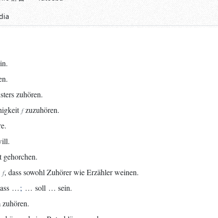
dia
in.
en.
ters zuhören.
igkeit
zuzuhören.
f
e.
ill.
t gehorchen.
, dass sowohl Zuhörer wie Erzähler weinen.
f
 dass …
;
… soll … sein.
 zuhören.