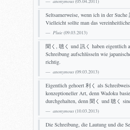
anonymous
(
05.04.2011
)
Seltsamerweise, wenn ich in der Suche 訊
Vielleicht sollte man das vereinheitlic
Pluie
(
09.03.2013
)
聞く, 聴く und 訊く haben eigentlich alle 
Schreibung aufschlüsseln wie japanisch
richtig.
anonymous
(
09.03.2013
)
Eigentlich gehoert 利く als Schreibwe
konzeptioneller Art, denn Wadoku basier
durchgehalten, denn 聞く und 聴く sind ni
anonymous
(
10.03.2013
)
Die Schreibung, die Lautung und die S