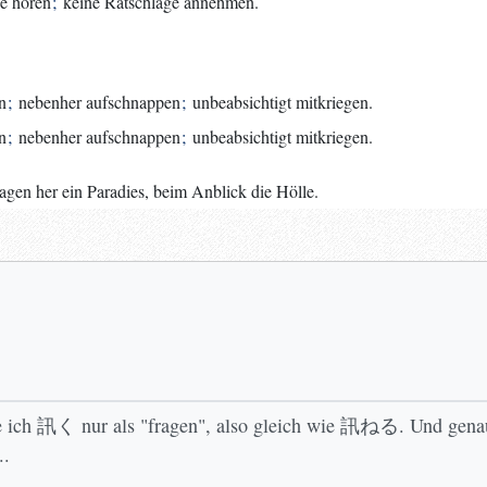
ge hören
;
keine Ratschläge annehmen.
n
;
nebenher aufschnappen
;
unbeabsichtigt mitkriegen.
n
;
nebenher aufschnappen
;
unbeabsichtigt mitkriegen.
en her ein Paradies, beim Anblick die Hölle.
nne ich 訊く nur als "fragen", also gleich wie 訊ねる. Und 
..