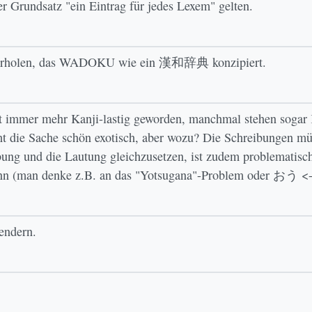
r Grundsatz "ein Eintrag für jedes Lexem" gelten.
iederholen, das WADOKU wie ein 漢和辞典 konzipiert.
t immer mehr Kanji-lastig geworden, manchmal stehen sogar K
 die Sache schön exotisch, aber wozu? Die Schreibungen müs
bung und die Lautung gleichzusetzen, ist zudem problematisch
kann (man denke z.B. an das "Yotsugana"-Problem oder おう 
aendern.