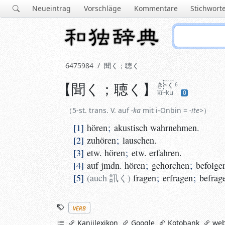
Neueintrag
Vorschläge
Kommentare
Stichwort
6475984
聞く
；
聴く
【
聞く
；
聴く
】
き
~く
5‑st. trans. V. auf
‑ka
mit i-Onbin =
6
‑ite>
ki~ku
0
1
hören
;
akustisch wahrnehmen.
5‑st. trans. V. auf
‑ka
mit i-Onbin =
‑ite>
2
zuhören
;
lauschen.
1
hören
;
akustisch wahrnehmen.
3
etw. hören
;
etw. erfahren.
2
zuhören
;
lauschen.
4
auf jmdn. hören
;
gehorchen
;
befolgen.
3
etw. hören
;
etw. erfahren.
5
auch
訊く
fragen
;
erfragen
;
befragen
4
auf jmdn. hören
;
gehorchen
;
befolge
5
auch
訊く
fragen
;
erfragen
;
befrag
Stichworte
verb
links
Kanjilexikon
Google
Kotobank
web