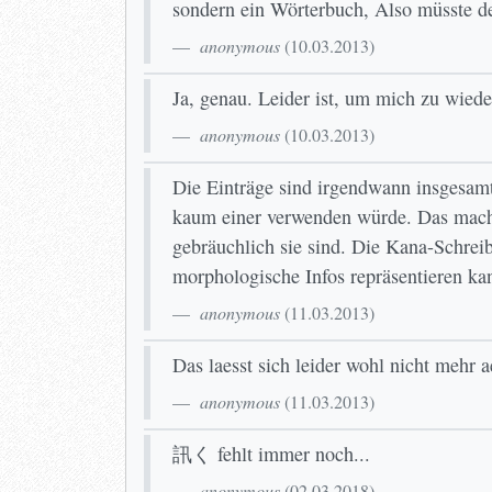
sondern ein Wörterbuch, Also müsste de
anonymous
(
10.03.2013
)
Ja, genau. Leider ist, um mich zu w
anonymous
(
10.03.2013
)
Die Einträge sind irgendwann insgesam
kaum einer verwenden würde. Das macht
gebräuchlich sie sind. Die Kana-Schrei
morphologische Infos repräsentieren 
anonymous
(
11.03.2013
)
Das laesst sich leider wohl nicht mehr 
anonymous
(
11.03.2013
)
訊く fehlt immer noch...
anonymous
(
02.03.2018
)