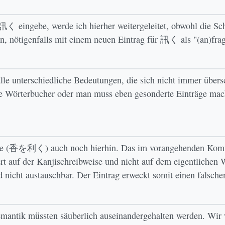
く eingebe, werde ich hierher weitergeleitet, obwohl die Schr
hen, nötigenfalls mit einem neuen Eintrag für 訊く als "(an)fra
unterschiedliche Bedeutungen, die sich nicht immer übers
e Wörterbucher oder man muss eben gesonderte Einträge machen
ise (香を利く) auch noch hierhin. Das im vorangehenden Komm
t auf der Kanjischreibweise und nicht auf dem eigentlichen W
cht austauschbar. Der Eintrag erweckt somit einen falsche
emantik müssten säuberlich auseinandergehalten werden. Wi