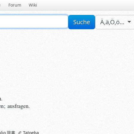
e
Forum
Wiki
Sucheingabe
Suche
Ä,ä,Ö,ö…
;
ausfragen.
n.
en
;
ausfragen.
lio 辞書
Tatoeba