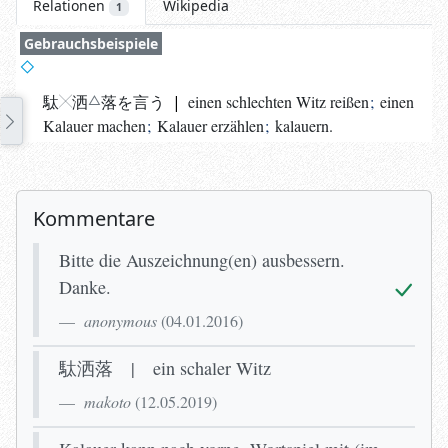
Relationen
Wikipedia
1
Gebrauchsbeispiele
駄
洒
落
を言う
|
einen schlechten Witz reißen
;
einen
Kalauer machen
;
Kalauer erzählen
;
kalauern.
Kommentare
Bitte die Auszeichnung(en) ausbessern.
Danke.
anonymous
(
04.01.2016
)
駄洒落 | ein schaler Witz
makoto
(
12.05.2019
)