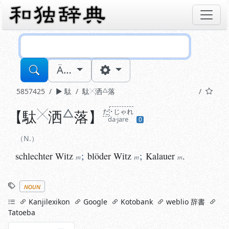
Sucheingabe
Ä…
5857425
駄
駄
洒
落
【
N.
駄
洒
落
】
だ
･じゃれ
da·jare
0
schlechter
Witz
;
blöder
Witz
;
Kalauer
.
m
m
m
N.
schlechter
Witz
;
blöder
Witz
;
Kalauer
.
m
m
m
Stichworte
noun
links
Kanjilexikon
Google
Kotobank
weblio 辞書
Tatoeba