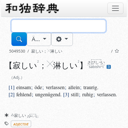
Sucheingabe
Ä…
5049530
寂しい
；
淋
しい
2
2
【
Adj.
寂しい
；
淋
しい
】
さ
びし~
い
sabishi~i
3
1
einsam
;
öde
;
verlassen
;
allein
;
traurig.
2
fehlend
;
un
Adj.
1
einsam
;
öde
;
verlassen
;
allein
;
traurig.
2
fehlend
;
ungenügend.
3
still
;
ruhig
;
verlassen.
Synonyme
寂
しい
さ
みし~
い
Stichworte
adjective