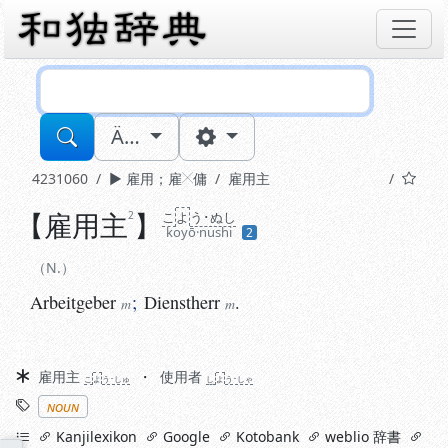
Sucheingabe
Ä…
4231060
雇用
；
雇
傭
雇用主
【
雇用主
】
2
こ
よ
う･ぬし
N.
koyō·nushi
2
Arbeitgeber
;
Dienstherr
.
m
m
N.
Arbeitgeber
;
Dienstherr
.
m
m
Synonyme
雇用主
使用者
こ
よ
う･しゅ
し
よ
う･しゃ
Stichworte
noun
links
Kanjilexikon
Google
Kotobank
weblio 辞書