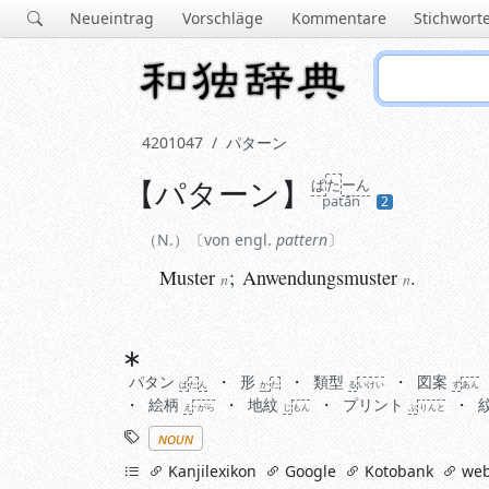
Neueintrag
Vorschläge
Kommentare
Stichwort
4201047
パターン
【
パターン
】
ぱ
た
ーん
N.
von engl.
pattern
patān
2
Muster
;
Anwendungsmuster
.
n
n
N.
von engl.
pattern
Muster
;
Anwendungsmuster
.
n
n
Synonyme
ぱ
たん
パタン
形
類型
図案
ぱ
た
ん
か
た
る
い
けい
ず
あん
絵柄
地紋
プリント
え
･がら
じ
もん
ぷ
りんと
Stichworte
noun
links
Kanjilexikon
Google
Kotobank
web