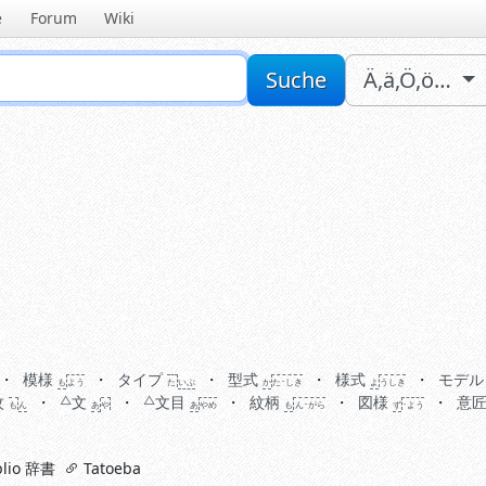
e
Forum
Wiki
Sucheingabe
Suche
Ä,ä,Ö,ö…
模様
タイプ
型式
様式
モデル
も
よう
た
いぷ
か
た･しき
よ
う
しき
紋
文
文
目
紋柄
図様
意
も
ん
あ
や
あ
や
め
も
ん･がら
ず
･よう
lio 辞書
Tatoeba