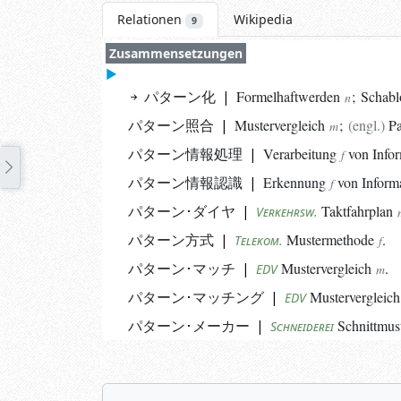
Relationen
Wikipedia
9
Zusammensetzungen
パターン化
|
Formelhaftwerden
;
Schabl
n
パターン照合
|
Mustervergleich
;
(
engl.
)
Pa
m
パターン情報処理
|
Verarbeitung
von Infor
f
パターン情報認識
|
Erkennung
von Inform
f
パターン･ダイヤ
|
Taktfahrplan
Verkehrsw.
パターン方式
|
Mustermethode
.
Telekom.
f
パターン･マッチ
|
Mustervergleich
.
EDV
m
パターン･マッチング
|
Mustervergleich
EDV
パターン･メーカー
|
Schnittmus
Schneiderei