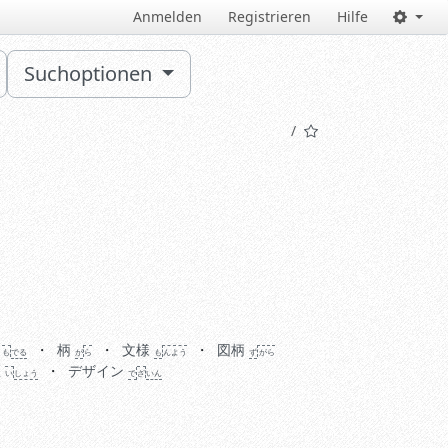
Anmelden
Registrieren
Hilfe
Suchoptionen
も
でる
柄
文様
図柄
も
でる
が
ら
も
ん
よう
ず
がら
い
しょう
匠
デザイン
い
しょう
で
ざ
いん