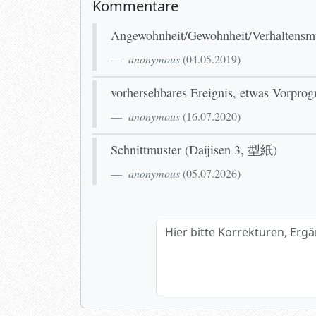
Kommentare
Angewohnheit/Gewohnheit/Verhaltensm
anonymous
(
04.05.2019
)
vorhersehbares Ereignis, etwas Vorpro
anonymous
(
16.07.2020
)
Schnittmuster (Daijisen 3, 型紙)
anonymous
(
05.07.2026
)
Hier bitte Korrekturen, Ergänzun
Name (optional)