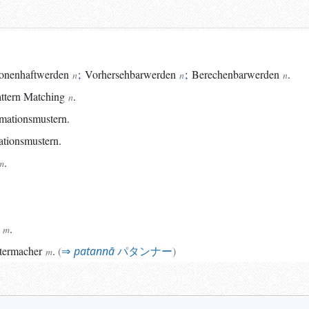
onenhaftwerden
;
Vorhersehbarwerden
;
Berechenbarwerden
.
n
n
n
ttern
Matching
.
n
mationsmustern.
ationsmustern.
.
m
.
m
termacher
.
(
patannā
パタンナー
)
m