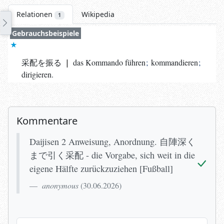
Relationen
Wikipedia
1
Gebrauchsbeispiele
采配を振る
|
das Kommando führen
;
kommandieren
;
dirigieren.
Kommentare
Daijisen 2 Anweisung, Anordnung. 自陣深く
まで引く采配 - die Vorgabe, sich weit in die
eigene Hälfte zurückzuziehen [Fußball]
anonymous
(
30.06.2026
)