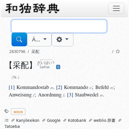
Sucheingabe
Ä…
2830796
采配
【
采配
】
さ
い
はい
N.
5
saihai
0
1
Kommandostab
.
2
Kommando
;
Befehl
;
Anweis
m
n
m
N.
1
Kommandostab
.
2
Kommando
;
Befehl
;
m
n
m
Anweisung
;
Anordnung
.
3
Staubwedel
.
f
f
m
Stichworte
noun
links
Kanjilexikon
Google
Kotobank
weblio 辞書
Tatoeba