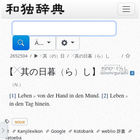
Sucheingabe
Ä…
2652504
其
の
日
其
の日暮
ら
し
【
N.
其
の日暮
ら
し
】
そ
のひ･ぐ
らし
sonohi·gurashi
4
1
Leben
von der Hand in den Mund.
2
Leben
in den 
n
n
N.
1
Leben
von der Hand in den Mund.
2
Leben
n
n
in den Tag hinein.
Stichworte
noun
links
Kanjilexikon
Google
Kotobank
weblio 辞書
Tatoeba