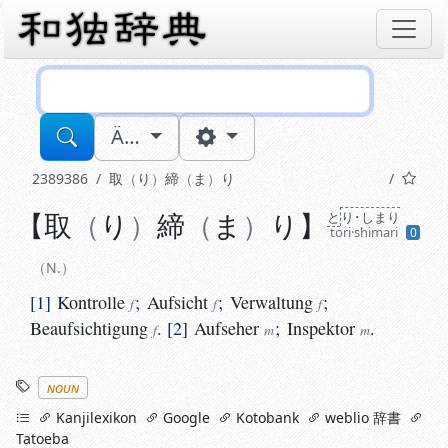
Sucheingabe
Ä…
2389386
取
り
締
ま
り
【
取
り
締
ま
り
】
と
り･しまり
N.
tori·shimari
0
1
Kontrolle
;
Aufsicht
;
Verwaltung
;
Beaufsichtigung
f
f
f
f
N.
1
Kontrolle
;
Aufsicht
;
Verwaltung
;
f
f
f
Beaufsichtigung
.
2
Aufseher
;
Inspektor
.
f
m
m
Stichworte
noun
links
Kanjilexikon
Google
Kotobank
weblio 辞書
Tatoeba