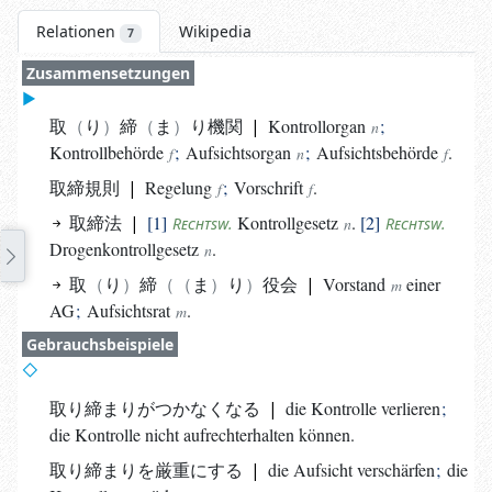
Relationen
Wikipedia
7
Zusammensetzungen
取
り
締
ま
り機関
|
Kontrollorgan
;
n
Kontrollbehörde
;
Aufsichtsorgan
;
Aufsichtsbehörde
.
f
n
f
取締規則
|
Regelung
;
Vorschrift
.
f
f
取締法
|
1
Kontrollgesetz
.
2
Rechtsw.
n
Rechtsw.
Drogenkontrollgesetz
.
n
取
り
締
ま
り
役会
|
Vorstand
einer
m
AG
;
Aufsichtsrat
.
m
Gebrauchsbeispiele
取り締まりがつかなくなる
|
die Kontrolle verlieren
;
die Kontrolle nicht aufrechterhalten können.
取り締まりを厳重にする
|
die Aufsicht verschärfen
;
die