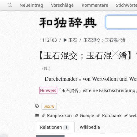
Neueintrag
Vorschläge
Kommentare
Stichwort
1112183
玉石
玉石混交
；
玉石混
淆
【
N.
玉石混交
；
玉石混
淆
】
Durcheinander
von Wertvollem und Wert
n
N.
Durcheinander
von Wertvollem und Wer
n
Hinweis
「玉石混合」
ist eine Falschschreibun
Stichworte
noun
links
Kanjilexikon
Google
Kotobank
web
Relationen
Wikipedia
1