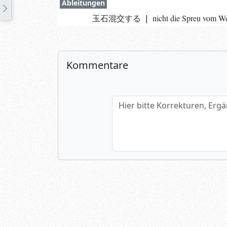
Ableitungen
玉石混交する
|
nicht die Spreu vom We
Kommentare
Hier bitte Korrekturen, Ergänzun
Name (optional)
Spamtest: 1+2=?