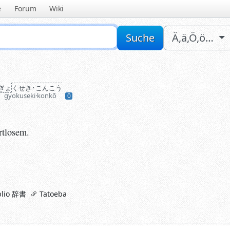
e
Forum
Wiki
Sucheingabe
Suche
Ä,ä,Ö,ö…
ぎょ
くせき･こんこう
gyokuseki·konkō
0
losem.
tlosem.
g。
lio 辞書
Tatoeba