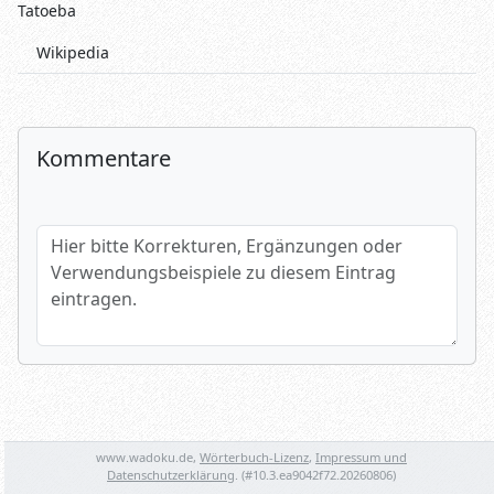
Tatoeba
Wikipedia
Kommentare
Hier bitte Korrekturen, Ergänzungen oder Verwendungsbeispi
Name (optional)
www.wadoku.de,
Wörterbuch-Lizenz
,
Impressum und
Spamtest: 6+2=?
Datenschutzerklärung
. (#
10.3.ea9042f72.20260806
)