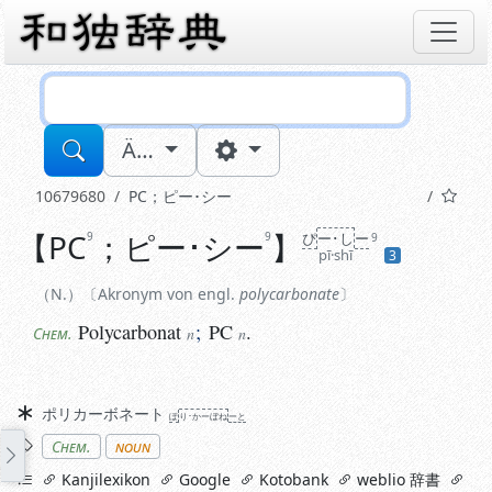
Sucheingabe
Ä…
10679680
PC
；
ピー･シー
【
PC
；
ピー･シー
】
9
9
ぴ
ー･し
ー
N.
Akronym von engl.
polycarbonate
9
pī·shī
3
Polycarbonat
;
PC
.
Chem.
n
n
N.
Akronym von engl.
polycarbonate
Polycarbonat
;
PC
.
Chem.
n
n
Synonyme
ポリカーボネート
ぽ
り･かーぼね
ーと
Stichworte
Chem.
noun
links
Kanjilexikon
Google
Kotobank
weblio 辞書