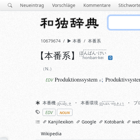
Neueintrag
Vorschläge
Kommentare
Stichwort
10679674
本番
本番系
【
本番系
】
ほ
ん
ばん･けい
N.
honban·kei
0
Produktionssystem
;
Produktivsystem
EDV
n
N.
Produktionssystem
;
Produktivsyst
EDV
n
Synonyme
本番機
本番環境
プ
ほ
ん
ば
ん･き
ほ
ん
ばん･か
ん
きょう
Stichworte
EDV
noun
links
Kanjilexikon
Google
Kotobank
web
Wikipedia