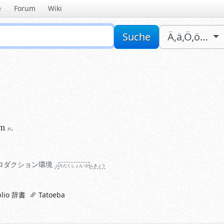
e
Forum
Wiki
Sucheingabe
Suche
Ä,ä,Ö,ö…
.
n
em
.
n
ロダクション環境
ぷ
ろだくしょん･か
ん
きょう
lio 辞書
Tatoeba