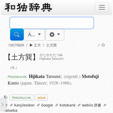
Sucheingabe
Ä…
10679669
土方
土方巽
【
土方巽
】
ひじかたたつみ
N.
Hijikata Tatsumi
Hijikata
Motofuji
Tatsumi
;
(
eigentl.
)
Kunio
(
j
Persönlichk.
N.
Hijikata
Motofuji
Tatsumi
;
(
eigentl.
)
Persönlichk.
Kunio
(
japan. Tänzer
;
1928–1986
)
.
Stichworte
Persönlichk.
noun
links
Kanjilexikon
Google
Kotobank
weblio 辞書
Tatoeba