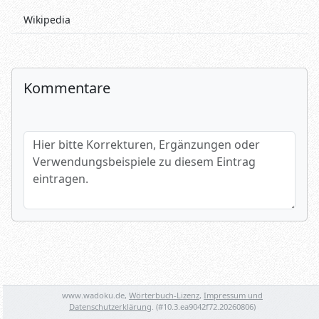
Wikipedia
Kommentare
Hier bitte Korrekturen, Ergänzungen oder Verwendungsbeispi
Name (optional)
Spamtest: 5+4=?
www.wadoku.de,
Wörterbuch-Lizenz
,
Impressum und
Datenschutzerklärung
. (#
10.3.ea9042f72.20260806
)