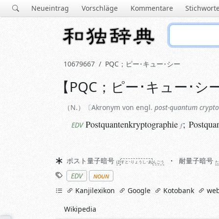
Neueintrag
Vorschläge
Kommentare
Stichwort
10679667
PQC
；
ピー･キュー･シー
【
PQC
；
ピー･キュー･シ
N.
Akronym von engl.
post-quantum cryptog
Postquantenkryptographie
;
Postquante
EDV
f
N.
Akronym von engl.
post-quantum crypt
Postquantenkryptographie
;
Postquan
EDV
f
Synonyme
ポスト量子暗号
耐量子暗号
ぽ
すと･りょう
し･あ
ん
ごう
Stichworte
EDV
noun
links
Kanjilexikon
Google
Kotobank
web
Wikipedia