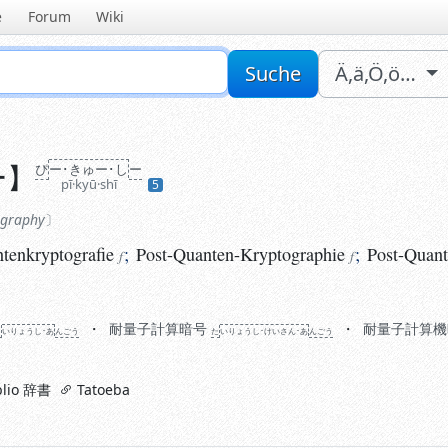
e
Forum
Wiki
Sucheingabe
Suche
Ä,ä,Ö,ö…
ー
】
ぴ
ー･きゅー･し
ー
raphy
pī·kyū·shī
5
nkryptografie
;
Post-Quanten-Kryptographie
;
Post-Quanten
f
f
ography
tenkryptografie
;
Post-Quanten-Kryptographie
;
Post-Quant
f
f
耐量子計算暗号
耐量子計算機
た
い
りょう
し･あ
ん
ごう
た
い
りょう
し･けい
さん･あ
ん
ごう
lio 辞書
Tatoeba