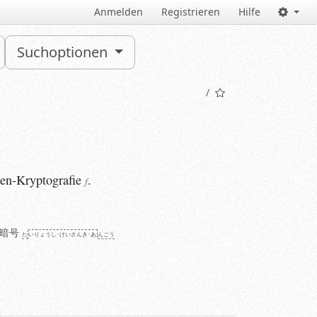
Anmelden
Registrieren
Hilfe
Suchoptionen
-Kryptografie
.
f
en-Kryptografie
.
f
暗号
た
い
りょう
し･けい
さん
き･あ
ん
ごう