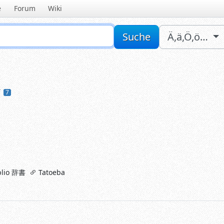
e
Forum
Wiki
Sucheingabe
Suche
Ä,ä,Ö,ö…
ま
7
lio 辞書
Tatoeba