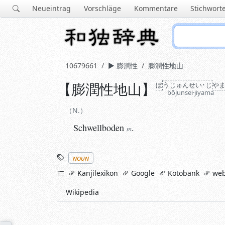
Neueintrag
Vorschläge
Kommentare
Stichwort
10679661
膨潤性
膨潤性地山
【
膨潤性地山
】
ぼ
う
じゅん
せい･じ
や
N.
bōjunsei·jiyama
Schwellboden
.
m
N.
Schwellboden
.
m
Stichworte
noun
links
Kanjilexikon
Google
Kotobank
web
Wikipedia