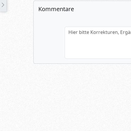
Kommentare
Hier bitte Korrekturen, Ergänzun
Name (optional)
Spamtest: 1+6=?
Absenden