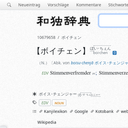
Neueintrag
Vorschläge
Kommentare
Stichwort
10679658
ボイチェン
【
ボイチェン
】
ぼ
い･ちぇん
N.
Abk. von
boisu·chenjā
ボイス･チェンジャ
boi·chen
0
Stimmenverfremder
;
Stimmenverzerr
EDV
m
N.
Abk. von
boisu·chenjā
ボイス･チェンジ
Stimmenverfremder
;
Stimmenverze
EDV
m
Synonyme
ボイス･チェンジャー
ぼ
いす･ちぇ
んじゃー
Stichworte
EDV
noun
links
Kanjilexikon
Google
Kotobank
web
Wikipedia