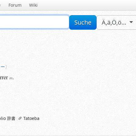
e
Forum
Wiki
Sucheingabe
Suche
Ä,ä,Ö,ö…
ー
er
.
m
ャー
rrer
.
m
lio 辞書
Tatoeba