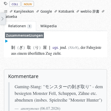
Stichworte
coll
noun
links
Kanjilexikon
Google
Kotobank
weblio 辞書
Tatoeba
Relationen
Wikipedia
1
Zusammensetzungen
剝
ぎ
取
り
屋
|
jmd.
, der Fahrgäste
ugs.
(NArN)
aus einem überfüllten Zug zieht.
Kommentare
Gaming-Slang: "モンスターの剝ぎ取り" - dem
besiegten Monster Fell, Schuppen, Zähne etc.
abnehmen (insbes. Spielreihe "Monster Hunter")
anonymous
(
06.07.2026
)