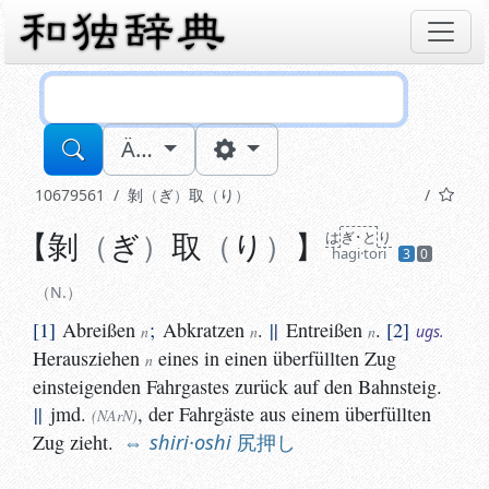
Sucheingabe
Ä…
10679561
剝
ぎ
取
り
【
剝
ぎ
取
り
】
は
ぎ･とり
は
ぎ･と
り
N.
hagi·tori
3
0
1
Abreißen
;
Abkratzen
.
||
Entreißen
.
2
Heraus
n
n
n
ugs.
N.
1
Abreißen
;
Abkratzen
.
||
Entreißen
.
2
n
n
n
ugs.
Herausziehen
eines in einen überfüllten Zug
n
einsteigenden Fahrgastes zurück auf den Bahnsteig.
||
jmd.
, der Fahrgäste aus einem überfüllten
(NArN)
Zug zieht.
shiri·oshi
尻押し