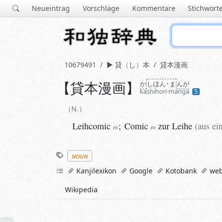
Neueintrag
Vorschläge
Kommentare
Stichwort
10679491
貸
し
本
貸本漫画
【
貸本漫画
】
か
し
ほん･ま
ん
が
N.
kashihon·manga
5
Leihcomic
;
Comic
zur Leihe
(
aus eine
m
m
N.
Leihcomic
;
Comic
zur Leihe
(
aus ei
m
m
Stichworte
noun
links
Kanjilexikon
Google
Kotobank
web
Wikipedia