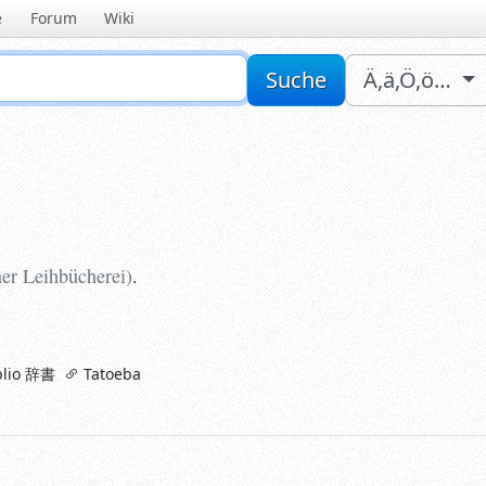
e
Forum
Wiki
Sucheingabe
Suche
Ä,ä,Ö,ö…
r Leihbücherei
)
.
ner Leihbücherei
)
.
lio 辞書
Tatoeba