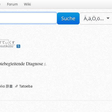
e
Forum
Wiki
Sucheingabe
Suche
Ä,ä,Ö,ö…
すてぃ
くす
osutikusu
5
ebegleitende
Diagnose
.
f
piebegleitende
Diagnose
.
f
lio 辞書
Tatoeba