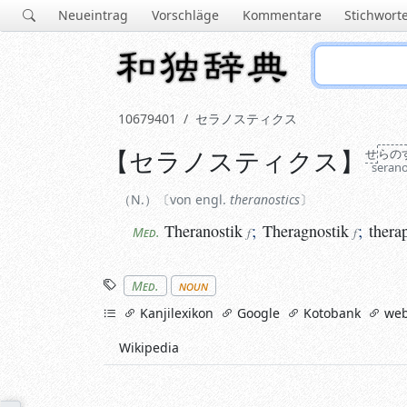
Neueintrag
Vorschläge
Kommentare
Stichwort
10679401
セラノスティクス
【
セラノスティクス
】
せ
らの
N.
von engl.
theranostics
seran
Theranostik
;
Theragnostik
;
therapi
Med.
f
f
N.
von engl.
theranostics
Theranostik
;
Theragnostik
;
thera
Med.
f
f
Stichworte
Med.
noun
links
Kanjilexikon
Google
Kotobank
web
Wikipedia