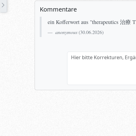
Kommentare
ein Kofferwort aus "therapeutics 治療 
anonymous
(
30.06.2026
)
Hier bitte Korrekturen, Ergänzun
Name (optional)
Spamtest: 2+7=?