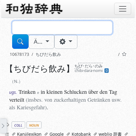
Sucheingabe
Ä…
10678173
ちびだら飲み
【
ちびだら飲み
】
ち
び･だら･のみ
N.
chibi·dara·nomi
0
Trinken
in kleinen Schlucken über den Tag verteilt
(
i
ugs.
n
N.
Trinken
in kleinen Schlucken über den Tag
ugs.
n
verteilt
(
insbes. von zuckerhaltigen Getränken usw.
als Kariesgefahr
)
.
Stichworte
coll
noun
links
Kanjilexikon
Google
Kotobank
weblio 辞書