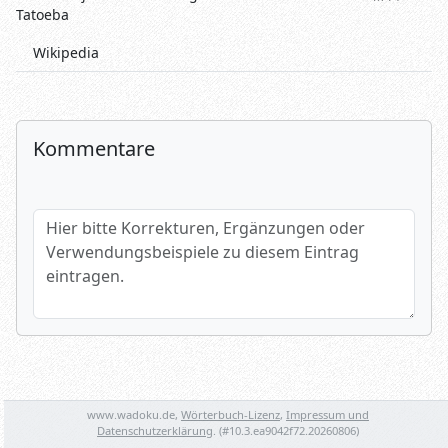
Tatoeba
Wikipedia
Kommentare
Hier bitte Korrekturen, Ergänzungen oder Verwendungsbeispi
Name (optional)
www.wadoku.de,
Wörterbuch-Lizenz
,
Impressum und
Datenschutzerklärung
. (#
10.3.ea9042f72.20260806
)
Spamtest: 1+4=?