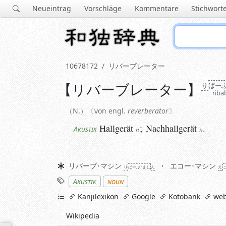
Neueintrag
Vorschläge
Kommentare
Stichwort
10678172
リバーブレーター
【
リバーブレーター
】
り
ばー
N.
von engl.
reverberator
ribā
Hallgerät
;
Nachhallgerät
.
Akustik
n
n
N.
von engl.
reverberator
Hallgerät
;
Nachhallgerät
.
Akustik
n
n
Synonyme
リバーブ･マシン
エコー･マシン
り
ばーぶ･まし
ん
え
Stichworte
Akustik
noun
links
Kanjilexikon
Google
Kotobank
web
Wikipedia