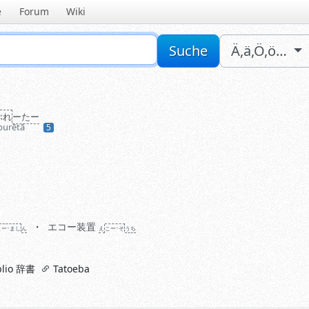
e
Forum
Wiki
Sucheingabe
Suche
Ä,ä,Ö,ö…
ぶれ
ーたー
burētā
5
エコー装置
こー･まし
ん
え
こー･そ
う
ち
lio 辞書
Tatoeba