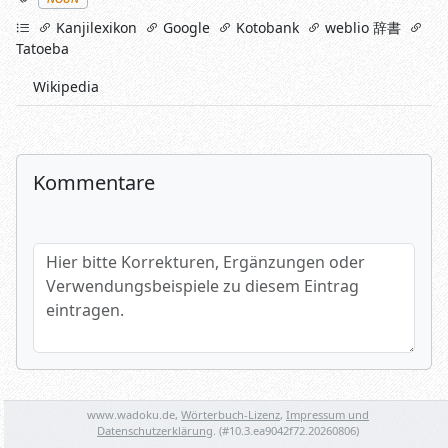
links
Kanjilexikon
Google
Kotobank
weblio 辞書
Tatoeba
Wikipedia
Kommentare
Hier bitte Korrekturen, Ergänzungen oder Verwendungsbeispi
Name (optional)
www.wadoku.de,
Wörterbuch-Lizenz
,
Impressum und
Datenschutzerklärung
. (#
10.3.ea9042f72.20260806
)