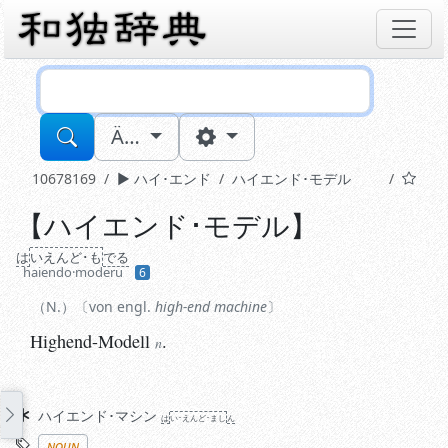
Sucheingabe
Ä…
10678169
ハイ･エンド
ハイエンド･モデル
【
ハイエンド･モデル
】
N.
von engl.
high-end machine
Highend-Modell
.
は
いえんど･も
でる
n
haiendo·moderu
6
N.
von engl.
high-end machine
Highend-Modell
.
n
Synonyme
ハイエンド･マシン
は
い･えんど･まし
ん
Stichworte
noun