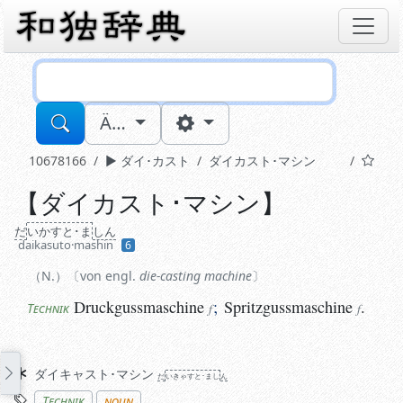
Sucheingabe
Ä…
10678166
ダイ･カスト
ダイカスト･マシン
【
ダイカスト･マシン
】
N.
von engl.
die-casting machine
Druckgussmaschine
;
Spritzgussmaschine
.
だ
いかすと･ま
しん
Technik
f
f
daikasuto·mashin
6
N.
von engl.
die-casting machine
Druckgussmaschine
;
Spritzgussmaschine
.
Technik
f
f
Synonyme
ダイキャスト･マシン
だ
いきゃすと･まし
ん
Stichworte
Technik
noun