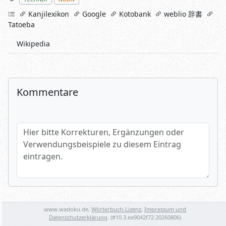
links
Kanjilexikon
Google
Kotobank
weblio 辞書
Tatoeba
Wikipedia
Kommentare
Hier bitte Korrekturen, Ergänzungen oder Verwendungsbeispi
Name (optional)
www.wadoku.de,
Wörterbuch-Lizenz
,
Impressum und
Datenschutzerklärung
. (#
10.3.ea9042f72.20260806
)