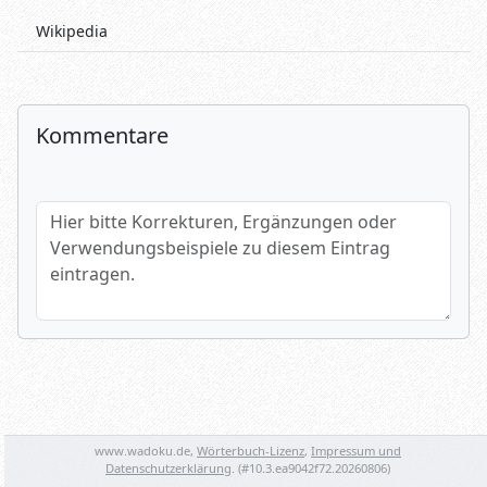
Wikipedia
Kommentare
Hier bitte Korrekturen, Ergänzungen oder Verwendungsbeispi
Name (optional)
Spamtest: 7+1=?
www.wadoku.de,
Wörterbuch-Lizenz
,
Impressum und
Datenschutzerklärung
. (#
10.3.ea9042f72.20260806
)