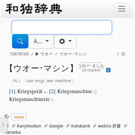
Sucheingabe
Ä…
10678165
ウオー
ウオー･マシン
【
ウオー･マシン
】
う
おー･まし
ん
N.
von engl.
war machine
uō·mashin
5
1
Kriegsgerät
.
2
Kriegsmaschine
;
Kriegsmaschinerie
n
f
N.
von engl.
war machine
1
Kriegsgerät
.
2
Kriegsmaschine
;
n
f
Kriegsmaschinerie
.
f
Stichworte
noun
links
Kanjilexikon
Google
Kotobank
weblio 辞書
Tatoeba