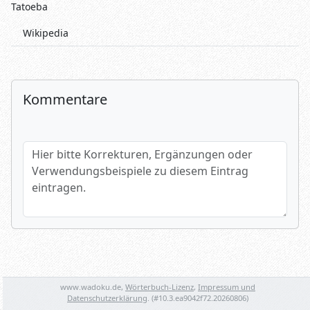
Tatoeba
Wikipedia
Kommentare
Hier bitte Korrekturen, Ergänzungen oder Verwendungsbeispi
Name (optional)
www.wadoku.de,
Wörterbuch-Lizenz
,
Impressum und
Spamtest: 2+1=?
Datenschutzerklärung
. (#
10.3.ea9042f72.20260806
)