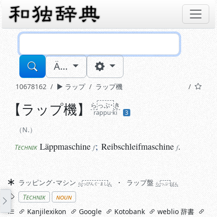
Sucheingabe
Ä…
10678162
ラップ
ラップ機
【
ラップ機
】
ら
っぷ･
き
N.
rappu·ki
3
Läppmaschine
;
Reibschleifmaschine
.
Technik
f
f
N.
Läppmaschine
;
Reibschleifmaschine
.
Technik
f
f
Synonyme
ラッピング･マシン
ラップ盤
ら
っぴんぐ･まし
ん
ら
っぷ･
ばん
Stichworte
Technik
noun
links
Kanjilexikon
Google
Kotobank
weblio 辞書