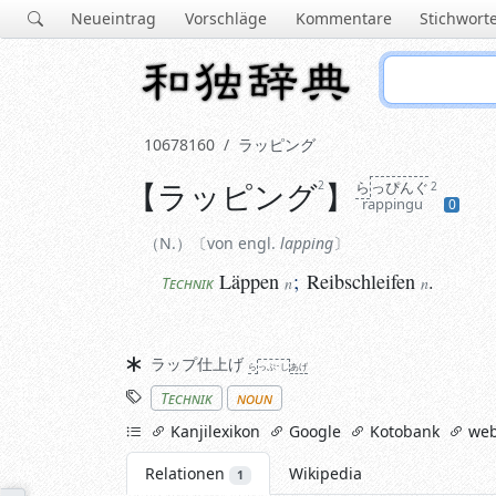
Neueintrag
Vorschläge
Kommentare
Stichwort
10678160
ラッピング
【
ラッピング
】
2
ら
っぴんぐ
N.
von engl.
lapping
2
rappingu
0
Läppen
;
Reibschleifen
.
Technik
n
n
N.
von engl.
lapping
Läppen
;
Reibschleifen
.
Technik
n
n
Synonyme
ラップ仕上げ
ら
っぷ･し
あげ
Stichworte
Technik
noun
links
Kanjilexikon
Google
Kotobank
web
Relationen
Wikipedia
1