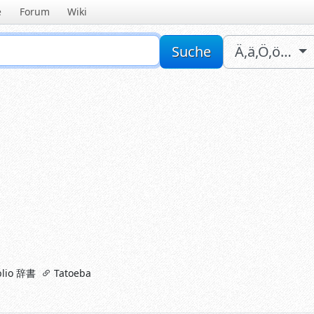
e
Forum
Wiki
Sucheingabe
Suche
Ä,ä,Ö,ö…
lio 辞書
Tatoeba