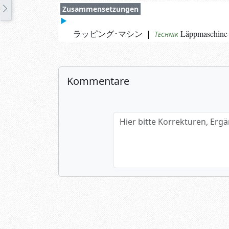
Zusammensetzungen
ラッピング･マシン
|
Läppmaschine
Technik
Kommentare
Hier bitte Korrekturen, Ergänzun
Name (optional)
Spamtest: 1+7=?