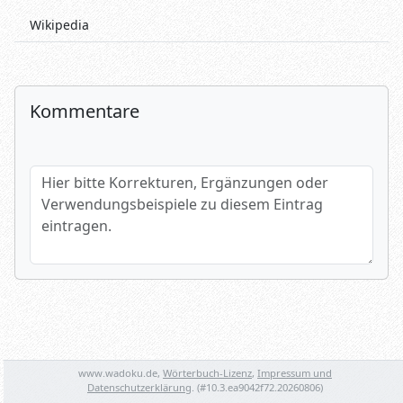
Wikipedia
Kommentare
Hier bitte Korrekturen, Ergänzungen oder Verwendungsbeispi
Name (optional)
Spamtest: 4+4=?
www.wadoku.de,
Wörterbuch-Lizenz
,
Impressum und
Datenschutzerklärung
. (#
10.3.ea9042f72.20260806
)