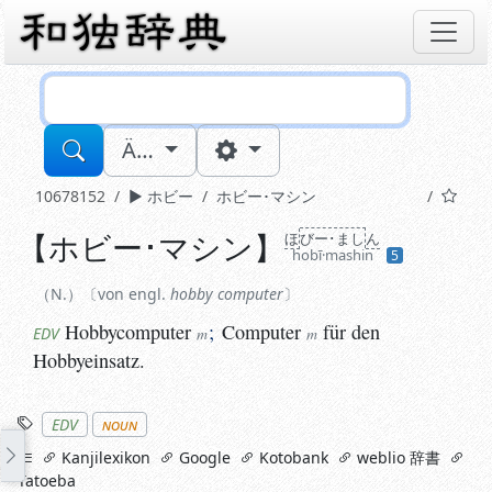
Sucheingabe
Ä…
10678152
ホビー
ホビー･マシン
【
ホビー･マシン
】
ほ
びー･まし
ん
N.
von engl.
hobby computer
hobī·mashin
5
Hobbycomputer
;
Computer
für den Hobbyeinsatz.
EDV
m
m
N.
von engl.
hobby computer
Hobbycomputer
;
Computer
für den
EDV
m
m
Hobbyeinsatz.
Stichworte
EDV
noun
links
Kanjilexikon
Google
Kotobank
weblio 辞書
Tatoeba