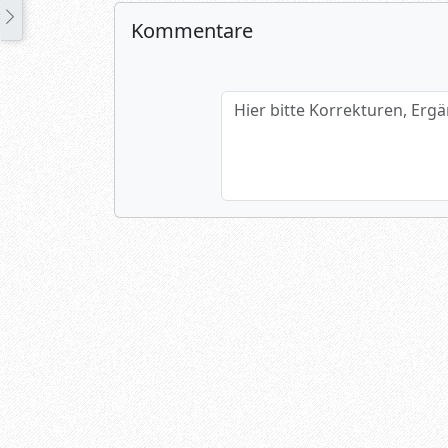
Kommentare
Hier bitte Korrekturen, Ergänzun
Name (optional)
Spamtest: 4+5=?
Absenden