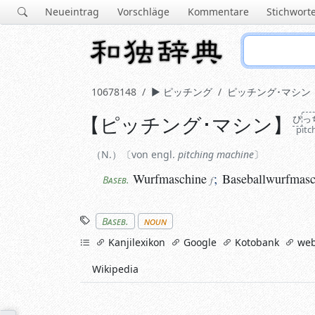
Neueintrag
Vorschläge
Kommentare
Stichwort
10678148
ピッチング
ピッチング･マシン
【
ピッチング･マシン
】
ぴ
っ
N.
von engl.
pitching machine
pitc
Wurfmaschine
;
Baseballwurfmasch
Baseb.
f
N.
von engl.
pitching machine
Wurfmaschine
;
Baseballwurfmasc
Baseb.
f
Stichworte
Baseb.
noun
links
Kanjilexikon
Google
Kotobank
web
Wikipedia