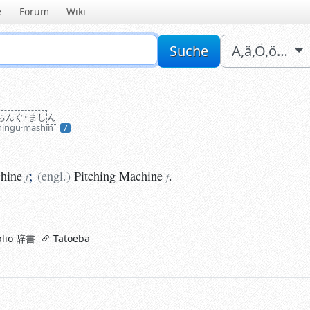
e
Forum
Wiki
Sucheingabe
Suche
Ä,ä,Ö,ö…
ちんぐ･まし
ん
hingu·mashin
7
ine
;
(
engl.
)
Pitching
Machine
.
f
f
hine
;
(
engl.
)
Pitching
Machine
.
f
f
lio 辞書
Tatoeba