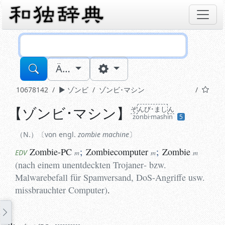
Sucheingabe
Ä…
10678142
ゾンビ
ゾンビ･マシン
【
ゾンビ･マシン
】
ぞ
んび･まし
ん
N.
von engl.
zombie machine
zonbi·mashin
5
Zombie-PC
;
Zombiecomputer
;
Zombie
(
nach ei
EDV
m
m
m
N.
von engl.
zombie machine
Zombie-PC
;
Zombiecomputer
;
Zombie
EDV
m
m
m
(
nach einem unentdeckten Trojaner‑ bzw.
Malwarebefall für Spamversand, DoS-Angriffe usw.
missbrauchter Computer
)
.