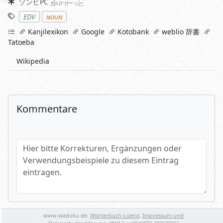
Synonyme
ゾンビPC
ぞ
んび･ぴー･し
ー
Stichworte
EDV
noun
links
Kanjilexikon
Google
Kotobank
weblio 辞書
Tatoeba
Wikipedia
Kommentare
Hier bitte Korrekturen, Ergänzungen oder Verwendungsbeispi
Name (optional)
www.wadoku.de,
Wörterbuch-Lizenz
,
Impressum und