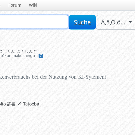
e
Forum
Wiki
Sucheingabe
Suche
Ä,ä,Ö,ö…
と
ーくん･まくし
んぐ
tōkun·makushingu
7
enverbrauchs bei der Nutzung von KI-Sytemen
)
.
kenverbrauchs bei der Nutzung von KI-Sytemen
)
.
lio 辞書
Tatoeba