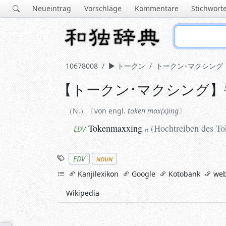
Neueintrag
Vorschläge
Kommentare
Stichwort
10678008
トークン
トークン･マクシング
【
トークン･マクシング
】
N.
von engl.
token max(x)ing
Tokenmaxxing
(
Hochtreiben des Tok
EDV
n
N.
von engl.
token max(x)ing
Tokenmaxxing
(
Hochtreiben des To
EDV
n
Stichworte
EDV
noun
links
Kanjilexikon
Google
Kotobank
web
Wikipedia