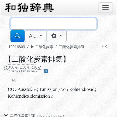
Sucheingabe
Ä…
10016803
二酸化炭素
二酸化炭素排気
【
二酸化炭素排気
】
N.
CO₂-Ausstoß
;
Emission
von Kohlendioxid
;
Kohlendiox
に
さん
か･たん
そ･は
い
き
m
f
nisanka·tanso·haiki
8
N.
CO₂-Ausstoß
;
Emission
von Kohlendioxid
;
m
f
Kohlendioxidemission
.
f
Synonyme
二酸化炭素排出
に
さん
か･たん
そ･は
い
しゅつ