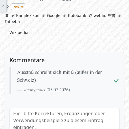
Stichworte
noun
links
Kanjilexikon
Google
Kotobank
weblio 辞書
Tatoeba
Wikipedia
Kommentare
Ausstoß schreibt sich mit ß (außer in der
Schweiz)
anonymous
(
05.07.2026
)
Hier bitte Korrekturen, Ergänzungen oder Verwendungsbeispi