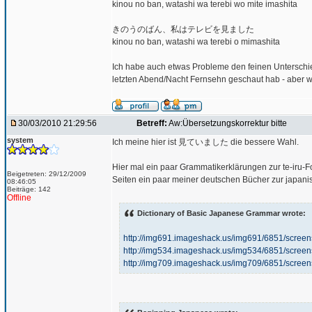
kinou no ban, watashi wa terebi wo mite imashita
きのうのばん、私はテレビを見ました
kinou no ban, watashi wa terebi o mimashita
Ich habe auch etwas Probleme den feinen Unterschie
letzten Abend/Nacht Fernsehn geschaut hab - aber w
30/03/2010 21:29:56
Betreff:
Aw:Übersetzungskorrektur bitte
system
Ich meine hier ist 見ていました die bessere Wahl.
Hier mal ein paar Grammatikerklärungen zur te-iru
Beigetreten: 29/12/2009
Seiten ein paar meiner deutschen Bücher zur japanis
08:46:05
Beiträge: 142
Offline
Dictionary of Basic Japanese Grammar wrote:
http://img691.imageshack.us/img691/6851/scre
http://img534.imageshack.us/img534/6851/scre
http://img709.imageshack.us/img709/6851/scre