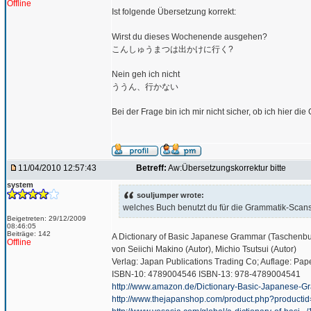
Offline
Ist folgende Übersetzung korrekt:
Wirst du dieses Wochenende ausgehen?
こんしゅうまつは出かけに行く?
Nein geh ich nicht
ううん、行かない
Bei der Frage bin ich mir nicht sicher, ob ich hier
11/04/2010 12:57:43
Betreff:
Aw:Übersetzungskorrektur bitte
system
souljumper wrote:
welches Buch benutzt du für die Grammatik-Scans
Beigetreten: 29/12/2009
08:46:05
Beiträge: 142
A Dictionary of Basic Japanese Grammar (Taschenb
Offline
von Seiichi Makino (Autor), Michio Tsutsui (Autor)
Verlag: Japan Publications Trading Co; Auflage: Pap
ISBN-10: 4789004546 ISBN-13: 978-4789004541
http://www.amazon.de/Dictionary-Basic-Japanese-
http://www.thejapanshop.com/product.php?product