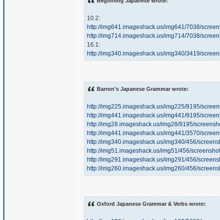
Beginning Japanese wrote:
10.2:
http://img641.imageshack.us/img641/7038/scre
http://img714.imageshack.us/img714/7038/scre
16.1:
http://img340.imageshack.us/img340/3419/scre
Barron's Japanese Grammar wrote:
http://img225.imageshack.us/img225/9195/scre
http://img441.imageshack.us/img441/9195/scre
http://img28.imageshack.us/img28/9195/screens
http://img441.imageshack.us/img441/3570/scre
http://img340.imageshack.us/img340/456/screen
http://img51.imageshack.us/img51/456/screensh
http://img291.imageshack.us/img291/456/screen
http://img260.imageshack.us/img260/456/screen
Oxford Japanese Grammar & Verbs wrote: