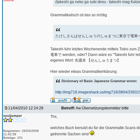
Offline
(takeshi ga neko ga suki desu - takeshi mag Katz
Grammatikalisch ist das so richtig.
たけしさんはせんしゅうのしゅまつに東京で電車
Takeshi fuhr letztes Wochenende mittels Tokio z
電車で werden, oder? Dann wäre es "Takeshi fuhr letz
eigenes Wort: 先週末 【せんしゅうまつ】
Hier wieder etwas Grammatikerklärung:
Dictionary of Basic Japanese Grammar wrote:
http://img718.imageshack.us/img718/3804/33931
11/04/2010 12:24:26
Betreff:
Aw:Übersetzungskorrektur bitte
souljumper
Thx,
welches Buch benutzt du für die Grammatik-Scans di
Beigetreten: 26/03/2009
getrennte Sachen sind
.
21:42:59
Beiträge: 151