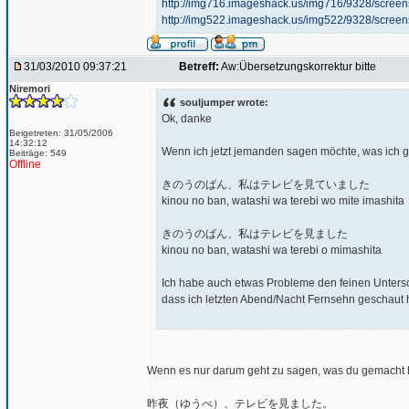
http://img716.imageshack.us/img716/9328/scre
http://img522.imageshack.us/img522/9328/scre
31/03/2010 09:37:21
Betreff:
Aw:Übersetzungskorrektur bitte
Niremori
souljumper wrote:
Ok, danke
Beigetreten: 31/05/2006
14:32:12
Wenn ich jetzt jemanden sagen möchte, was ich g
Beiträge: 549
Offline
きのうのばん、私はテレビを見ていました
kinou no ban, watashi wa terebi wo mite imashita
きのうのばん、私はテレビを見ました
kinou no ban, watashi wa terebi o mimashita
Ich habe auch etwas Probleme den feinen Untersc
dass ich letzten Abend/Nacht Fernsehn geschaut 
Wenn es nur darum geht zu sagen, was du gemacht ha
昨夜（ゆうべ）、テレビを見ました。