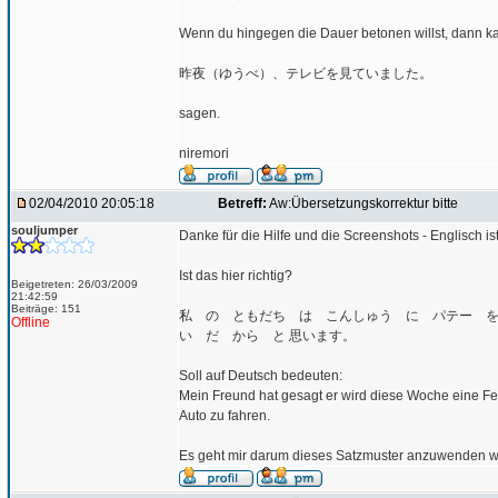
Wenn du hingegen die Dauer betonen willst, dann k
昨夜（ゆうべ）、テレビを見ていました。
sagen.
niremori
02/04/2010 20:05:18
Betreff:
Aw:Übersetzungskorrektur bitte
souljumper
Danke für die Hilfe und die Screenshots - Englisch i
Ist das hier richtig?
Beigetreten: 26/03/2009
21:42:59
Beiträge: 151
私 の ともだち は こんしゅう に パテー を 
Offline
い だ から と 思います。
Soll auf Deutsch bedeuten:
Mein Freund hat gesagt er wird diese Woche eine Fei
Auto zu fahren.
Es geht mir darum dieses Satzmuster anzuwenden wo m