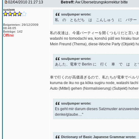
02/04/2010 21:27:13
Betreff:
Aw:Übersetzungskorrektur bitte
system
souljumper wrote:
私 の ともだち は こんしゅう に パテー
Beigetreten: 29/12/2009
08:46:05
Beiträge: 142
私の友達は、今週パーティーを開くつもりだと言い
Offline
watashi no tomodachi wa, konshū pātī wo hiraku tsumo
Mein Freund (Thema), diese-Woche Party (Objekt) hal
souljumper wrote:
あした、電車で Berlin に 行く 車 で は
車で行くのが高価過ぎるので、私たちが電車でベル
kuruma de iku no ga kōka sugiru node, watashi tachi
Auto (Mittel) gehen (Normalisierung) (Subjekt) hoher-P
souljumper wrote:
Es geht mir darum dieses Satzmuster anzuwenden w
denke/glaube...."
Dictionary of Basic Japanese Grammar wrote: