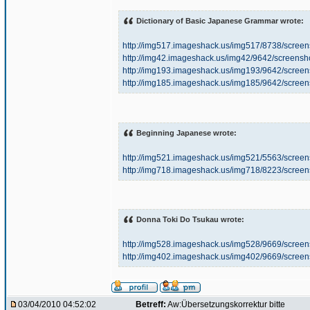
Dictionary of Basic Japanese Grammar wrote:
http://img517.imageshack.us/img517/8738/scre
http://img42.imageshack.us/img42/9642/screens
http://img193.imageshack.us/img193/9642/scre
http://img185.imageshack.us/img185/9642/scre
Beginning Japanese wrote:
http://img521.imageshack.us/img521/5563/scre
http://img718.imageshack.us/img718/8223/scre
Donna Toki Do Tsukau wrote:
http://img528.imageshack.us/img528/9669/scre
http://img402.imageshack.us/img402/9669/scre
03/04/2010 04:52:02
Betreff:
Aw:Übersetzungskorrektur bitte