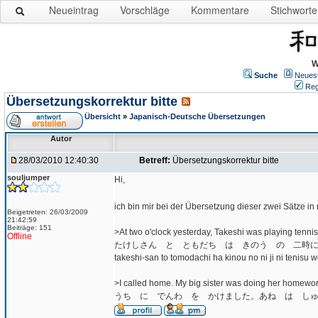
Neueintrag
Vorschläge
Kommentare
Stichworte
W
Suche
Neues
Reg
Übersetzungskorrektur bitte
Übersicht
»
Japanisch-Deutsche Übersetzungen
Autor
28/03/2010 12:40:30
Betreff:
Übersetzungskorrektur bitte
souljumper
Hi,
ich bin mir bei der Übersetzung dieser zwei Sätze in 
Beigetreten: 26/03/2009
21:42:59
Beiträge: 151
>At two o'clock yesterday, Takeshi was playing tennis 
Offline
たけしさん と ともだち は きのう の 二時
takeshi-san to tomodachi ha kinou no ni ji ni tenisu w
>I called home. My big sister was doing her homewor
うち に でんわ を かけました。あね は し