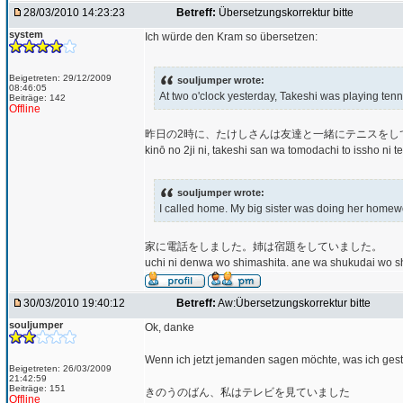
28/03/2010 14:23:23
Betreff:
Übersetzungskorrektur bitte
system
Ich würde den Kram so übersetzen:
Beigetreten: 29/12/2009
souljumper wrote:
08:46:05
At two o'clock yesterday, Takeshi was playing tenni
Beiträge: 142
Offline
昨日の2時に、たけしさんは友達と一緒にテニスをし
kinō no 2ji ni, takeshi san wa tomodachi to issho ni t
souljumper wrote:
I called home. My big sister was doing her homew
家に電話をしました。姉は宿題をしていました。
uchi ni denwa wo shimashita. ane wa shukudai wo sh
30/03/2010 19:40:12
Betreff:
Aw:Übersetzungskorrektur bitte
souljumper
Ok, danke
Wenn ich jetzt jemanden sagen möchte, was ich gest
Beigetreten: 26/03/2009
21:42:59
Beiträge: 151
きのうのばん、私はテレビを見ていました
Offline