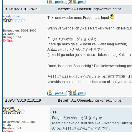
09/04/2010 17:47:11
Betreff:
Aw:Übersetzungskorrektur bitte
souljumper
Thx, und wieder neue Fragen als Input
Wann verwende ich が als Partikel? Wenn ich Neigun
Beigetreten: 26/03/2009
21:42:59
Beiträge: 151
Frage: だれがねこがすきですか。
Offline
(dare ga neko ga suki desu ka. - Wer mag Katzen).
Antw.: たけしさんがねこがすきです。
(takeshi ga neko ga suki desu - takeshi mag Katzen)
Dann, ist dieser Satz richtig? Partikelverwendung (de
たけしさんはせんしゅうのしゅまつに東京で電車へ
takeshisan ha senshuu no shumatsu ni toukyou de d
09/04/2010 21:31:19
Betreff:
Aw:Übersetzungskorrektur bitte
system
Frage: だれがねこがすきですか。
Beigetreten: 29/12/2009
(dare ga neko ga suki desu ka. - Wer mag Katzen)
08:46:05
Antw.: たけしさんがねこがすきです。
Beiträge: 142