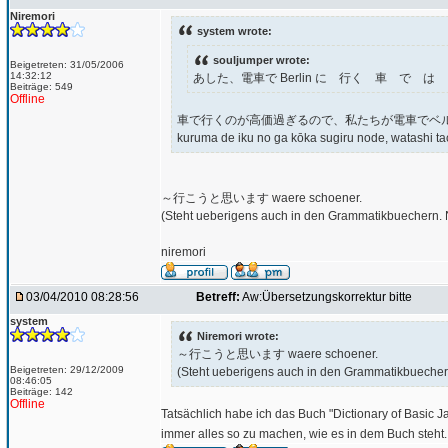
Niremori
system wrote:
souljumper wrote:
Beigetreten: 31/05/2006
14:32:12
あした、電車で Berlin に 行く 車 で 
Beiträge: 549
Offline
車で行くのが高価過ぎるので、私たちが電車でベ
kuruma de iku no ga kōka sugiru node, watashi ta
～行こうと思います waere schoener.
(Steht ueberigens auch in den Grammatikbuechern. 
niremori
03/04/2010 08:28:56
Betreff:
Aw:Übersetzungskorrektur bitte
system
Niremori wrote:
～行こうと思います waere schoener.
Beigetreten: 29/12/2009
(Steht ueberigens auch in den Grammatikbuecher
08:46:05
Beiträge: 142
Offline
Tatsächlich habe ich das Buch "Dictionary of Basic 
immer alles so zu machen, wie es in dem Buch steht