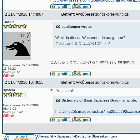
http://www.yesasia.com/global/a-dictionary-of-basi..
11/04/2010 14:48:07
Betreff:
Aw:Übersetzungskorrektur bitte
Todius
souljumper wrote:
Wirst du dieses Wochenende ausgehen?
こんしゅうまつは出かけに行く?
こんしゅうまつ、出かける？ ohne 行く ist genug.
Beigetreten: 07/09/2009
11:46:23
Beiträge: 51
Offline
11/04/2010 16:49:15
Betreff:
Aw:Übersetzungskorrektur bitte
system
Zu "Vmasu ni":
Dictionary of Basic Japanese Grammar wrote:
Beigetreten: 29/12/2009
08:46:05
http://img255.imageshack.us/img255/5792/xxxm.
Beiträge: 142
Offline
Übersicht
»
Japanisch-Deutsche Übersetzungen